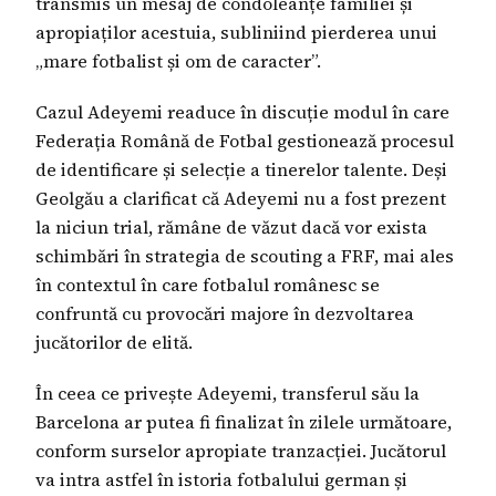
transmis un mesaj de condoleanțe familiei și
apropiaților acestuia, subliniind pierderea unui
„mare fotbalist și om de caracter”.
Cazul Adeyemi readuce în discuție modul în care
Federația Română de Fotbal gestionează procesul
de identificare și selecție a tinerelor talente. Deși
Geolgău a clarificat că Adeyemi nu a fost prezent
la niciun trial, rămâne de văzut dacă vor exista
schimbări în strategia de scouting a FRF, mai ales
în contextul în care fotbalul românesc se
confruntă cu provocări majore în dezvoltarea
jucătorilor de elită.
În ceea ce privește Adeyemi, transferul său la
Barcelona ar putea fi finalizat în zilele următoare,
conform surselor apropiate tranzacției. Jucătorul
va intra astfel în istoria fotbalului german și