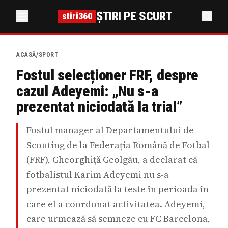
ȘTIRI PE SCURT
stiri360
ACASĂ
/
SPORT
Fostul selecționer FRF, despre
cazul Adeyemi: „Nu s-a
prezentat niciodată la trial”
Fostul manager al Departamentului de
Scouting de la Federația Română de Fotbal
(FRF), Gheorghiță Geolgău, a declarat că
fotbalistul Karim Adeyemi nu s-a
prezentat niciodată la teste în perioada în
care el a coordonat activitatea. Adeyemi,
care urmează să semneze cu FC Barcelona,