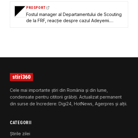
PROSPORT
Fostul manager al Departamentului de Scouting
de la FRF, reacție despre cazul Adeyemi.
Fotbalistul semnează cu Barcelona, iar mama lui
a spus că România l-a refuzat pentru că e prea
scund: „Cât am fost eu, nu s-a prezentat
niciodată”. EXCLUSIV
stiri360
Cele mai importante știri din România și din lume,
condensate pentru cititorii grăbiți. Actualizat permanent
din surse de încredere: Digi24, HotNews, Agerpres și alții.
CATEGORII
Știrile zilei