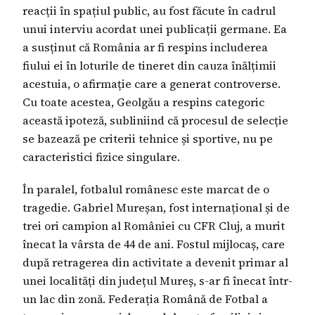
reacții în spațiul public, au fost făcute în cadrul
unui interviu acordat unei publicații germane. Ea
a susținut că România ar fi respins includerea
fiului ei în loturile de tineret din cauza înălțimii
acestuia, o afirmație care a generat controverse.
Cu toate acestea, Geolgău a respins categoric
această ipoteză, subliniind că procesul de selecție
se bazează pe criterii tehnice și sportive, nu pe
caracteristici fizice singulare.
În paralel, fotbalul românesc este marcat de o
tragedie. Gabriel Mureșan, fost internațional și de
trei ori campion al României cu CFR Cluj, a murit
înecat la vârsta de 44 de ani. Fostul mijlocaș, care
după retragerea din activitate a devenit primar al
unei localități din județul Mureș, s-ar fi înecat într-
un lac din zonă. Federația Română de Fotbal a