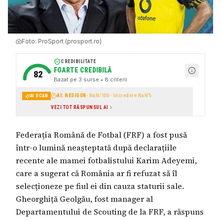
Foto:
ProSport (prosport.ro)
CREDIBILITATE
FOARTE CREDIBILĂ
82
Bazat pe
3
surse
• 8 criterii
AI: NESIGUR
·
NaN
/100 · încredere
NaN
%
AI SCAN
VEZI TOT RĂSPUNSUL AI
Federația Română de Fotbal (FRF) a fost pusă
într-o lumină neașteptată după declarațiile
recente ale mamei fotbalistului Karim Adeyemi,
care a sugerat că România ar fi refuzat să îl
selecționeze pe fiul ei din cauza staturii sale.
Gheorghiță Geolgău, fost manager al
Departamentului de Scouting de la FRF, a răspuns