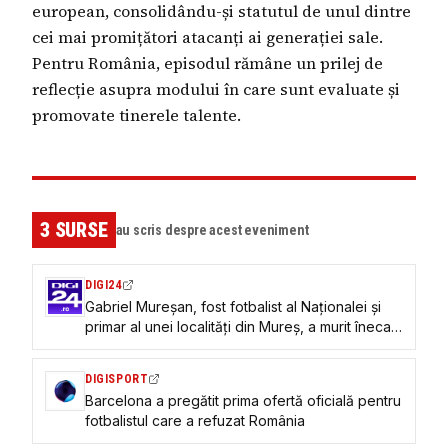
european, consolidându-și statutul de unul dintre
cei mai promițători atacanți ai generației sale.
Pentru România, episodul rămâne un prilej de
reflecție asupra modului în care sunt evaluate și
promovate tinerele talente.
3
SURSE
au scris despre acest eveniment
DIGI24
Gabriel Mureșan, fost fotbalist al Naționalei și
primar al unei localități din Mureș, a murit înecat,
la 44 de ani. Mesajul FRF
DIGISPORT
Barcelona a pregătit prima ofertă oficială pentru
fotbalistul care a refuzat România