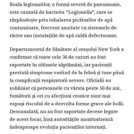
Boala legionarilor, o formă severă de pneumonie,
este cauzată de bacteria *Legionella*, care se
răspândește prin inhalarea picăturilor de apă
contaminate, frecvent asociate cu sistemele de
răcire sau instalațiile de apă caldă defectuoase.
Departamentul de Sănătate al orașului New York a
confirmat că toate cele 36 de cazuri au fost
raportate în ultimele săptămâni, iar pacienții
prezintă simptome variind de la febră și tuse până
la complicații respiratorii severe. Oficialii au
subliniat că persoanele cu vârsta peste 50 de ani,
fumătorii și cei cu afecțiuni cronice sunt mai
expuși riscului de a dezvolta forme grave ale bolii.
Deocamdată, nu au fost raportate decese legate
de acest focar, însă autoritățile monitorizează
îndeaproape evoluția pacienților internați.