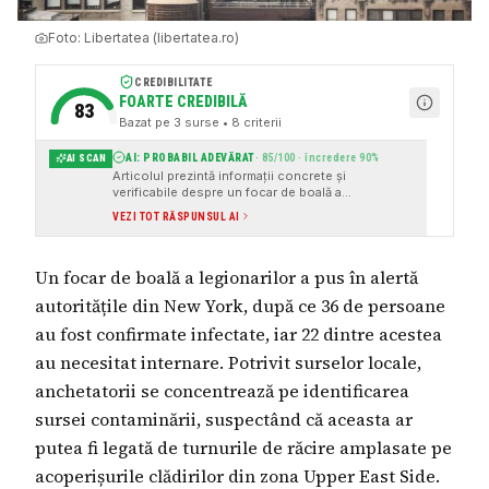
Foto:
Libertatea (libertatea.ro)
CREDIBILITATE
FOARTE CREDIBILĂ
83
Bazat pe
3
surse
• 8 criterii
AI: PROBABIL ADEVĂRAT
·
85
/100 · încredere
90
%
AI SCAN
Articolul prezintă informații concrete și
verificabile despre un focar de boală a
legionarilor în New York, inclusiv numărul de
VEZI TOT RĂSPUNSUL AI
cazuri confirmate și internări. Sursele citate sunt
instituționale și reputate, cum ar fi Departamentul
de Sănătate al orașului New York. Articolul
Un focar de boală a legionarilor a pus în alertă
prezintă, de asemenea, informații despre cauzele
și simptomele bolii, precum și măsurile luate de
autoritățile din New York, după ce 36 de persoane
autorități pentru a preveni răspândirea acesteia.
au fost confirmate infectate, iar 22 dintre acestea
au necesitat internare. Potrivit surselor locale,
anchetatorii se concentrează pe identificarea
sursei contaminării, suspectând că aceasta ar
putea fi legată de turnurile de răcire amplasate pe
acoperișurile clădirilor din zona Upper East Side.