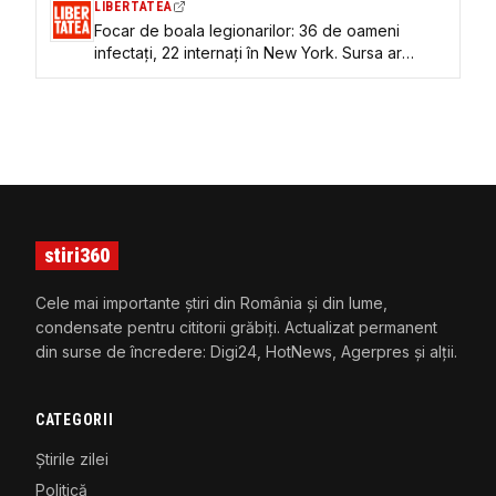
LIBERTATEA
Focar de boala legionarilor: 36 de oameni
infectați, 22 internați în New York. Sursa ar
putea fi pe acoperișurile clădirilor
stiri360
Cele mai importante știri din România și din lume,
condensate pentru cititorii grăbiți. Actualizat permanent
din surse de încredere: Digi24, HotNews, Agerpres și alții.
CATEGORII
Știrile zilei
Politică