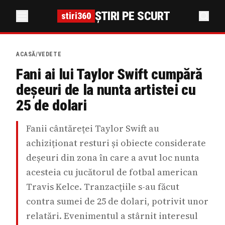
ȘTIRI PE SCURT
stiri360
ACASĂ
/
VEDETE
Fani ai lui Taylor Swift cumpără
deșeuri de la nunta artistei cu
25 de dolari
Fanii cântăreței Taylor Swift au
achiziționat resturi și obiecte considerate
deșeuri din zona în care a avut loc nunta
acesteia cu jucătorul de fotbal american
Travis Kelce. Tranzacțiile s-au făcut
contra sumei de 25 de dolari, potrivit unor
relatări. Evenimentul a stârnit interesul