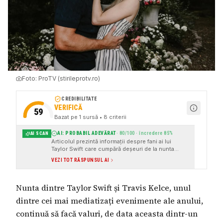
Foto:
ProTV (stirileprotv.ro)
CREDIBILITATE
VERIFICĂ
59
Bazat pe
1
sursă
• 8 criterii
AI: PROBABIL ADEVĂRAT
·
80
/100 · încredere
85
%
AI SCAN
Articolul prezintă informații despre fani ai lui
Taylor Swift care cumpără deșeuri de la nunta
artistei, cu surse instituționale precum AFP și
VEZI TOT RĂSPUNSUL AI
ProTV, și oferă detalii concrete despre eveniment.
Nunta dintre Taylor Swift și Travis Kelce, unul
dintre cei mai mediatizați evenimente ale anului,
continuă să facă valuri, de data aceasta dintr-un