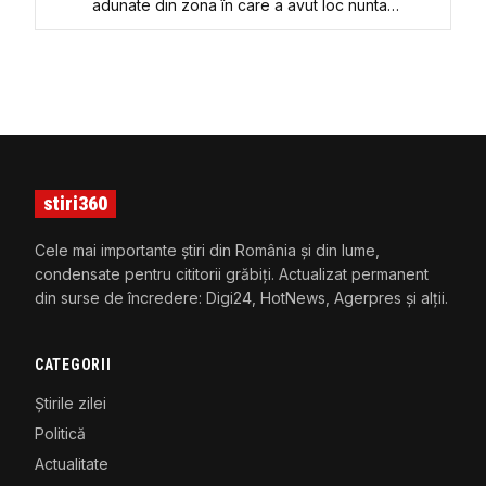
adunate din zona în care a avut loc nunta
artistei cu Travis Kelce
stiri360
Cele mai importante știri din România și din lume,
condensate pentru cititorii grăbiți. Actualizat permanent
din surse de încredere: Digi24, HotNews, Agerpres și alții.
CATEGORII
Știrile zilei
Politică
Actualitate