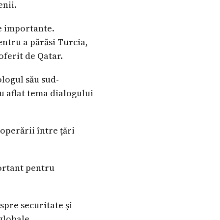
enii.
le importante.
ntru a părăsi Turcia,
oferit de Qatar.
logul său sud-
u aflat tema dialogului
perării între țări
ortant pentru
spre securitate și
globale.