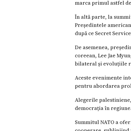
marca primul astfel de 
În altă parte, la summi
Președintele american 
după ce Secret Service
De asemenea, președint
coreean, Lee Jae Myung
bilateral și evoluțiile 
Aceste evenimente inte
pentru abordarea pro
Alegerile palestiniene
democrația în regiune
Summitul NATO a oferit
cooperare, subliniind 