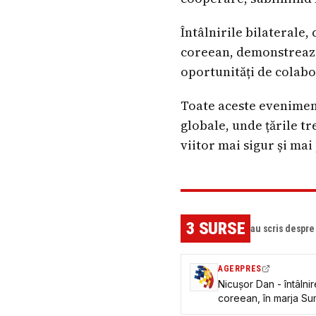
Întâlnirile bilaterale
coreean, demonstrează 
oportunități de colabo
Toate aceste eveniment
globale, unde țările t
viitor mai sigur și mai
3
SURSE
au scris despr
AGERPRES
Nicușor Dan - întâlni
coreean, în marja Su