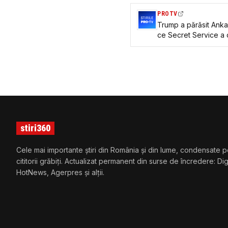
PROTV
Trump a părăsit Anka
ce Secret Service a 
dăruit de Qatar
stiri360
Cele mai importante știri din România și din lume, condensate p
cititorii grăbiți. Actualizat permanent din surse de încredere: Di
HotNews, Agerpres și alții.