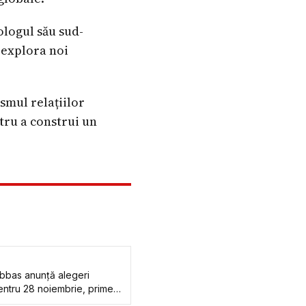
ologul său sud-
 explora noi
smul relațiilor
tru a construi un
bbas anunţă alegeri
pentru 28 noiembrie, primele