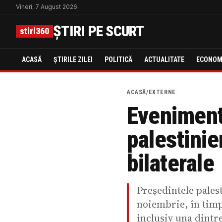
Vineri, 7 August 2026
ȘTIRI PE SCURT
stiri360
ACASĂ
ȘTIRILE ZILEI
POLITICĂ
ACTUALITATE
ECONOM
ACASĂ
/
EXTERNE
Evenimente
palestinie
bilaterale
Președintele pales
noiembrie, în timp
inclusiv una dintr