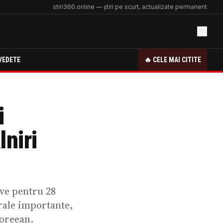
stiri360.online — știri pe scurt, actualizate permanent
VEDETE
🔥 CELE MAI CITITE
i
niri
ve pentru 28
rale importante,
coreean.