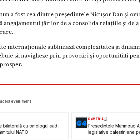
, cum a fost cea dintre președintele Nicușor Dan și om
angajamentul țărilor de a consolida relațiile și de a
rare.
e internaționale subliniază complexitatea și dinami
rebuie să navigheze prin provocări și oportunități pen
 prosper.
e acest eveniment
G4MEDIA
re bilaterală cu omologul sud-
Președintele Mahmoud A
mmitului NATO
legislative palestiniene 
din ultimii 20 de ani