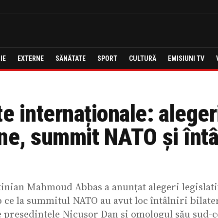
IE
EXTERNE
SĂNĂTATE
SPORT
CULTURĂ
EMISIUNI TV
 internaționale: aleger
ne, summit NATO și întâl
tinian Mahmoud Abbas a anunțat alegeri legislati
 ce la summitul NATO au avut loc întâlniri bilate
e președintele Nicușor Dan și omologul său sud-