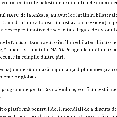
vot în teritoriile palestiniene din ultimele două dec
tul NATO de la Ankara, au avut loc întâlniri bilatera
Donald Trump a folosit un fost avion prezidențial pe
 a descoperit motive de securitate legate de avionul 
ele Nicușor Dan a avut o întâlnire bilaterală cu omo
, în marja summitului NATO. Pe agenda întâlnirii s-a
recente în relațiile dintre țări.
rnaționale subliniază importanța diplomației și a coo
blemelor globale.
, programate pentru 28 noiembrie, vor fi un test imp
.
 o platformă pentru liderii mondiali de a discuta de
necesitatea unei abordări unite în fața provocărilor 