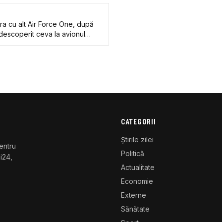
ra cu alt Air Force One, după
descoperit ceva la avionul
CATEGORII
Știrile zilei
entru
Politică
gi24,
Actualitate
Economie
Externe
Sănătate