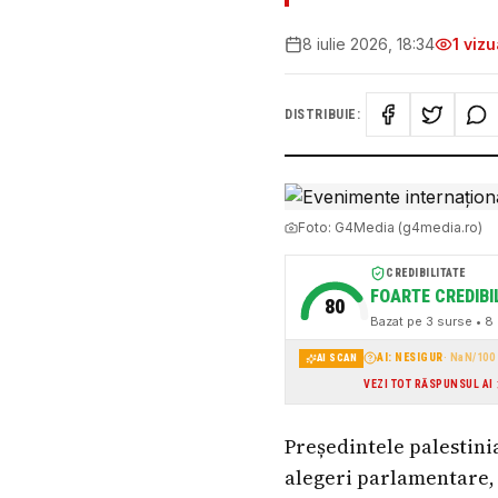
8 iulie 2026, 18:34
1
vizua
DISTRIBUIE:
Foto:
G4Media (g4media.ro)
CREDIBILITATE
FOARTE CREDIBI
80
Bazat pe
3
surse
• 8 
AI: NESIGUR
·
NaN
/100
AI SCAN
VEZI TOT RĂSPUNSUL AI
Președintele palestin
alegeri parlamentare, 