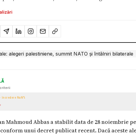
lizări
LĂ
criterii
 · încredere
NaN
%
ian Mahmoud Abbas a stabilit data de 28 noiembrie p
conform unui decret publicat recent. Dacă aceste ale