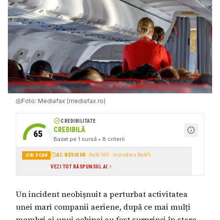
Foto:
Mediafax (mediafax.ro)
CREDIBILITATE
CREDIBILĂ
65
Bazat pe
1
sursă
• 8 criterii
AI: NESIGUR
·
NaN
/100 · încredere
NaN
%
AI SCAN
VEZI TOT RĂSPUNSUL AI
Un incident neobișnuit a perturbat activitatea
unei mari companii aeriene, după ce mai mulți
membri ai unui echipaj au fost surprinși în stare