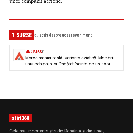
unor companii aeriene.
1
SURSE
au scris despre acest eveniment
MEDIAFAX
Marea mahmureală, varianta aviatică. Membrii
unui echipaj s-au îmbătat înainte de un zbor
transoceanic, cursa a fost anulată
stiri360
Cele mai importante știri din România și din lume,