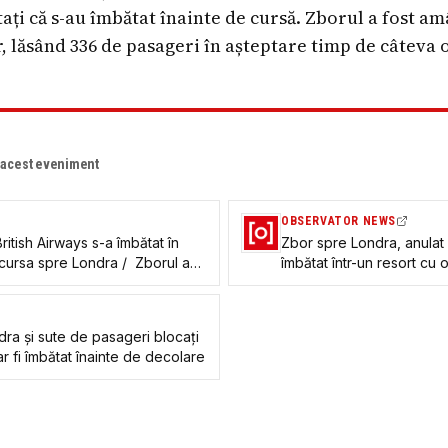
ați că s-au îmbătat înainte de cursă. Zborul a fost am
, lăsând 336 de pasageri în așteptare timp de câteva 
e acest eveniment
OBSERVATOR NEWS
ritish Airways s-a îmbătat în
Zbor spre Londra, anulat
cursa spre Londra / Zborul a
îmbătat într-un resort cu 
osirea unui alt echipaj / 336 de
decolare
rvare
dra și sute de pasageri blocați
r fi îmbătat înainte de decolare