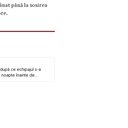
ânat până la sosirea
ore.
 după ce echipajul s-a
o noapte înainte de