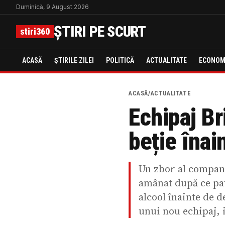
Duminică, 9 August 2026
ȘTIRI PE SCURT
stiri360
ACASĂ
ȘTIRILE ZILEI
POLITICĂ
ACTUALITATE
ECONOM
ACASĂ
/
ACTUALITATE
Echipaj Br
beție înai
Un zbor al compani
amânat după ce pat
alcool înainte de d
unui nou echipaj, 