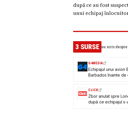
după ce au fost suspect
unui echipaj înlocuitor
3
SURSE
au scris despr
G4MEDIA
Echipajul unui avion B
Barbados înainte de 
fost amânat până la s
pasageri aveau reze
CLICK
Zbor anulat spre Lon
după ce echipajul s-a