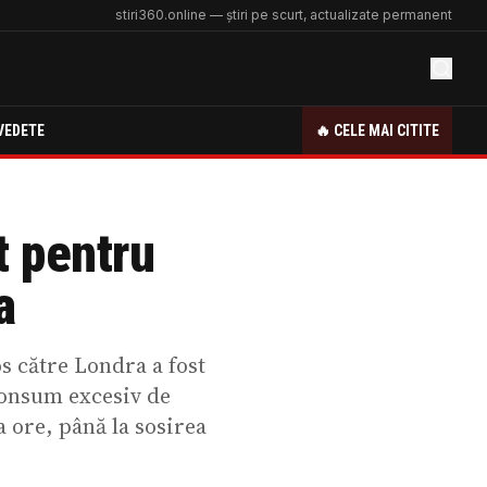
stiri360.online — știri pe scurt, actualizate permanent
VEDETE
🔥 CELE MAI CITITE
t pentru
a
s către Londra a fost
consum excesiv de
a ore, până la sosirea