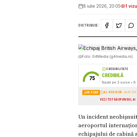
8 iulie 2026, 20:05
1
vizu
DISTRIBUIE:
Foto:
G4Media (g4media.ro)
CREDIBILITATE
CREDIBILĂ
75
Bazat pe
3
surse
• 8 
AI: NESIGUR
·
NaN
/100
AI SCAN
VEZI TOT RĂSPUNSUL AI
Un incident neobișnui
aeroportul internațion
echipajului de cabină 