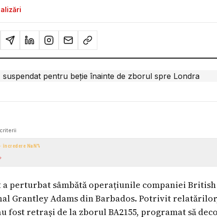
alizări
criterii
 · încredere
NaN
%
t a perturbat sâmbătă operațiunile companiei British
al Grantley Adams din Barbados. Potrivit relatărilo
au fost retrași de la zborul BA2155, programat să dec