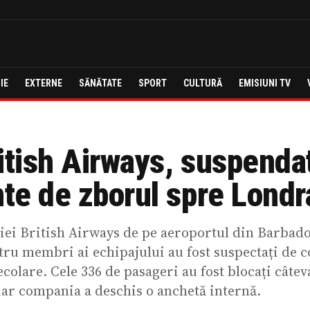
IE
EXTERNE
SĂNĂTATE
SPORT
CULTURĂ
EMISIUNI TV
itish Airways, suspenda
nte de zborul spre Londr
ei British Airways de pe aeroportul din Barbado
ru membri ai echipajului au fost suspectați de 
ecolare. Cele 336 de pasageri au fost blocați câtev
iar compania a deschis o anchetă internă.