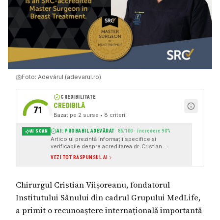
Foto:
Adevărul (adevarul.ro)
CREDIBILITATE
CREDIBILĂ
71
Bazat pe
2
surse
• 8 criterii
AI: PROBABIL ADEVĂRAT
·
85
/100 · încredere
90
%
AI SCAN
Articolul prezintă informații specifice și
verificabile despre acreditarea dr. Cristian
Viișoreanu ca Master Surgeon în tratamentul
VEZI TOT RĂSPUNSUL AI
sânului, oferind detalii despre organizația care a
acordat acreditarea, Surgical Review Corporation
(SRC). De asemenea, sunt furnizate surse externe
Chirurgul Cristian Viișoreanu, fondatorul
pentru verificare, cum ar fi un articol de pe site-ul
Adevărul.
Institutului Sânului din cadrul Grupului MedLife,
a primit o recunoaștere internațională importantă