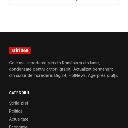
artistului: „Bagabonțel, așa…”
stiri360
Cele mai importante știri din România și din lume,
condensate pentru cititorii grăbiți. Actualizat permanent
din surse de încredere: Digi24, HotNews, Agerpres și alții.
CATEGORII
Știrile zilei
Politică
Actualitate
Economie