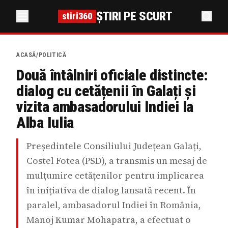
ȘTIRI PE SCURT
stiri360
ACASĂ
/
POLITICĂ
Două întâlniri oficiale distincte:
dialog cu cetățenii în Galați și
vizita ambasadorului Indiei la
Alba Iulia
Președintele Consiliului Județean Galați,
Costel Fotea (PSD), a transmis un mesaj de
mulțumire cetățenilor pentru implicarea
în inițiativa de dialog lansată recent. În
paralel, ambasadorul Indiei în România,
Manoj Kumar Mohapatra, a efectuat o