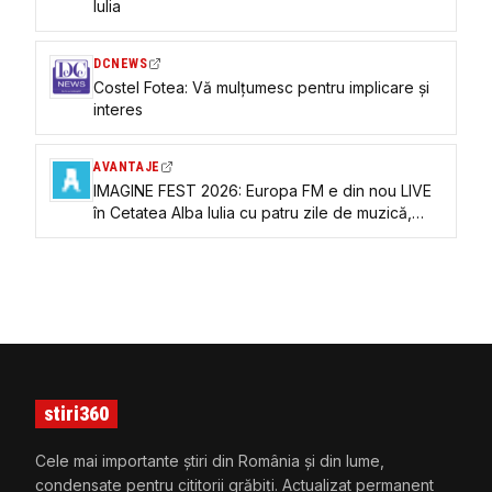
Iulia
DCNEWS
Costel Fotea: Vă mulțumesc pentru implicare și
interes
AVANTAJE
IMAGINE FEST 2026: Europa FM e din nou LIVE
în Cetatea Alba Iulia cu patru zile de muzică,
ediții speciale și experiențe pentru toate
generațiile
stiri360
Cele mai importante știri din România și din lume,
condensate pentru cititorii grăbiți. Actualizat permanent