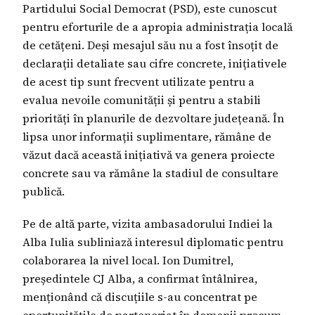
Partidului Social Democrat (PSD), este cunoscut
pentru eforturile de a apropia administrația locală
de cetățeni. Deși mesajul său nu a fost însoțit de
declarații detaliate sau cifre concrete, inițiativele
de acest tip sunt frecvent utilizate pentru a
evalua nevoile comunității și pentru a stabili
priorități în planurile de dezvoltare județeană. În
lipsa unor informații suplimentare, rămâne de
văzut dacă această inițiativă va genera proiecte
concrete sau va rămâne la stadiul de consultare
publică.
Pe de altă parte, vizita ambasadorului Indiei la
Alba Iulia subliniază interesul diplomatic pentru
colaborarea la nivel local. Ion Dumitrel,
președintele CJ Alba, a confirmat întâlnirea,
menționând că discuțiile s-au concentrat pe
oportunitățile de parteneriat în domenii precum