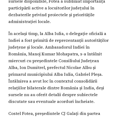
sursele disponibile, Fotea a subliniat importanța
participării active a locuitorilor județului în
dezbaterile privind proiectele și prioritățile
administrației locale.
În același timp, la Alba Iulia, o delegație oficială a
Indiei a fost primită de reprezentanții autorităților
județene și locale. Ambasadorul Indiei în
România, Manoj Kumar Mohapatra, s-a întâlnit
miercuri cu președintele Consiliului Județean
Alba, Ion Dumitrel, prefectul Nicolae Albu și
primarul municipiului Alba Iulia, Gabriel Pleșa.
Întâlnirea a avut loc în contextul consolidării
relațiilor bilaterale dintre România și India, deși
sursele nu au oferit detalii despre subiectele
discutate sau eventuale acorduri încheiate.
Costel Fotea, președintele CJ Galați din partea