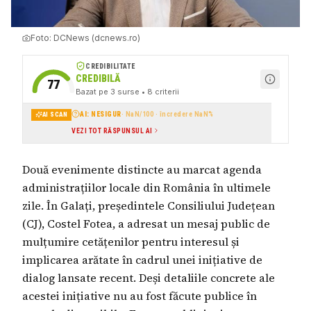
Foto:
DCNews (dcnews.ro)
CREDIBILITATE
CREDIBILĂ
77
Bazat pe
3
surse
• 8 criterii
AI: NESIGUR
·
NaN
/100 · încredere
NaN
%
AI SCAN
VEZI TOT RĂSPUNSUL AI
Două evenimente distincte au marcat agenda
administrațiilor locale din România în ultimele
zile. În Galați, președintele Consiliului Județean
(CJ), Costel Fotea, a adresat un mesaj public de
mulțumire cetățenilor pentru interesul și
implicarea arătate în cadrul unei inițiative de
dialog lansate recent. Deși detaliile concrete ale
acestei inițiative nu au fost făcute publice în