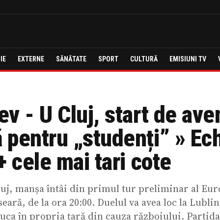
IE
EXTERNE
SĂNĂTATE
SPORT
CULTURĂ
EMISIUNI TV
v - U Cluj, start de ave
 pentru „studenți” » Ec
+ cele mai tari cote
uj, manșa întâi din primul tur preliminar al Eur
seară, de la ora 20:00. Duelul va avea loc la Lublin
uca în propria țară din cauza războiului. Partida 