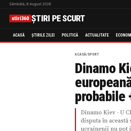
Sâmbătă, 8 August 2026
ȘTIRI PE SCURT
stiri360
ACASĂ
ȘTIRILE ZILEI
POLITICĂ
ACTUALITATE
ECONOM
ACASĂ
/
SPORT
Dinamo Kie
europeană
probabile 
Dinamo Kiev - U Cl
disputa în această 
ucrainenii nu pot j