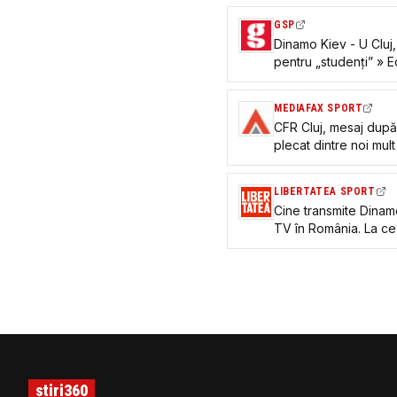
GSP
Dinamo Kiev - U Cluj
pentru „studenți” » 
tari cote
MEDIAFAX SPORT
CFR Cluj, mesaj după
plecat dintre noi mu
LIBERTATEA SPORT
Cine transmite Dinamo
TV în România. La ce
preliminariile Europ
stiri360