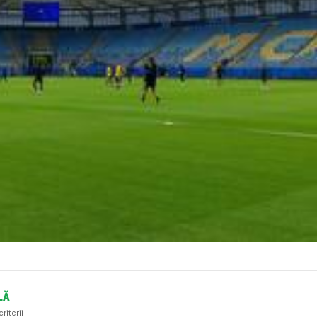
LĂ
riterii