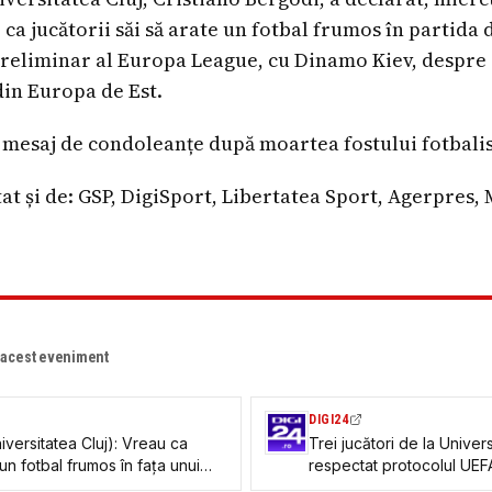
e ca jucătorii săi să arate un fotbal frumos în partida 
preliminar al Europa League, cu Dinamo Kiev, despre c
din Europa de Est.
 mesaj de condoleanțe după moartea fostului fotbali
at și de: GSP, DigiSport, Libertatea Sport, Agerpres,
e acest eveniment
DIGI24
iversitatea Cluj): Vreau ca
Trei jucători de la Univer
n fotbal frumos în fața unui
respectat protocolul UEFA
bielorușii, jucat în Ungari