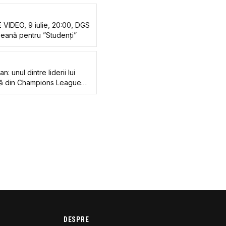
E VIDEO, 9 iulie, 20:00, DGS
peană pentru ”Studenți”
: unul dintre liderii lui
rică din Champions League
DESPRE