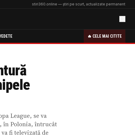
stiri360.online — știri pe scurt, actualizate permanent
VEDETE
🔥 CELE MAI CITITE
ntură
hipele
opa League, se va
, în Polonia, întrucât
va fi televizată de