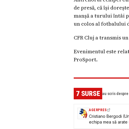
de presă, că își doreșt
manșă a turului întâi 
un colos al fotbalului 
CFR Cluj a transmis un
Evenimentul este relat
ProSport.
7
SURSE
au scris despr
AGERPRES
Cristiano Bergodi (Un
echipa mea să arate u
colos