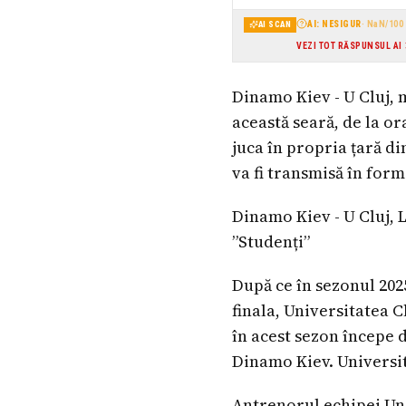
AI: NESIGUR
·
NaN
/100
AI SCAN
VEZI TOT RĂSPUNSUL AI
Dinamo Kiev - U Cluj, 
această seară, de la or
juca în propria țară di
va fi transmisă în form
Dinamo Kiev - U Cluj, 
”Studenți”
După ce în sezonul 2025
finala, Universitatea C
în acest sezon începe 
Dinamo Kiev. Universit
Antrenorul echipei Uni