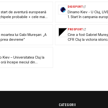
DIGISPORT
, start de aventură europeană
Dinamo Kiev - U Cluj, LIV
Echipele probabile + cele mai
1. Start în campania euro
PROSPORT
 moartea lui Gabi Mureșan: „A
Cine a fost Gabriel Mureșan
lt prea devreme”
CFR Cluj la victoria isto
cu AS Roma
 Kiev – Universitatea Cluj la
 oră începe meciul din
a League 2026
CATEGORII