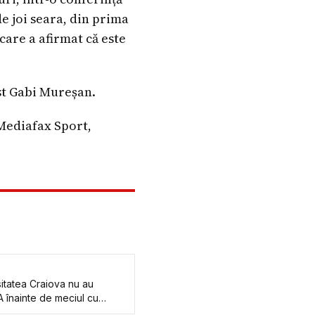
de joi seara, din prima
are a afirmat că este
st Gabi Mureșan.
 Mediafax Sport,
sitatea Craiova nu au
 înainte de meciul cu
a