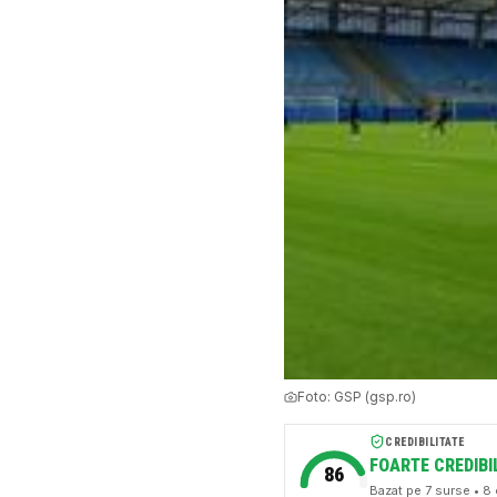
Foto:
GSP (gsp.ro)
CREDIBILITATE
FOARTE CREDIBI
86
Bazat pe
7
surse
• 8 c