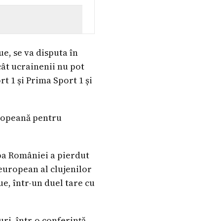
e, se va disputa în
ucât ucrainenii nu pot
rt 1 și Prima Sport 1 și
uropeană pentru
upa României a pierdut
 european al clujenilor
e, într-un duel tare cu
ri, într-o conferință