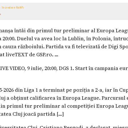
 · încredere
NaN
%
manșa întâi din primul tur preliminar al Europa Leagu
a 20:00. Duelul va avea loc la Lublin, în Polonia, într
n cauza războiului. Partida va fi televizată de Digi Spo
at liveTEXT de GSP.ro. ...
LIVE VIDEO, 9 iulie, 20:00, DGS 1. Start în campania e
-2026 din Liga 1 a terminat pe poziția a 2-a, iar în C
luj a obținut calificarea în Europa League. Parcursul
din primul tur preliminar al competiției Europa Leagu
atea Cluj joacă partida […]
versitatea Cluj, Cristiano Bergodi, a declarat, miercu