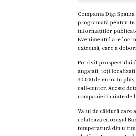
Compania Digi Spania v
programată pentru 16 iu
informațiilor publicate
Evenimentul are loc în
extremă, care a doborâ
Potrivit prospectului d
angajați, toți localizaț
30.000 de euro. În plu
call-center. Aceste det
companiei înainte de l
Valul de căldură care 
relatează că orașul Ba
temperatură din ultimi