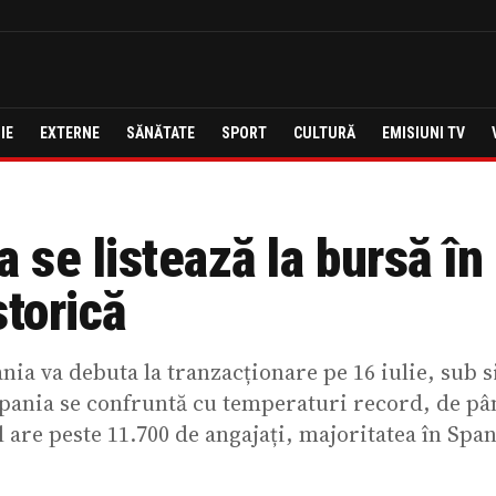
IE
EXTERNE
SĂNĂTATE
SPORT
CULTURĂ
EMISIUNI TV
a se listează la bursă în
storică
ia va debuta la tranzacționare pe 16 iulie, sub s
Spania se confruntă cu temperaturi record, de pân
 are peste 11.700 de angajați, majoritatea în Span