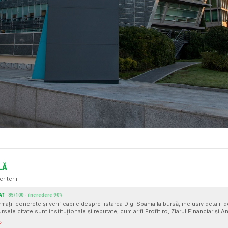
LĂ
criterii
AT
·
85
/100 · încredere
90
%
rmații concrete și verificabile despre listarea Digi Spania la bursă, inclusiv detalii
ursele citate sunt instituționale și reputate, cum ar fi Profit.ro, Ziarul Financiar și A
utru și jurnalistic, fără adjective inflamatorii sau manipulare emoțională.