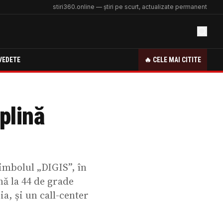
stiri360.online — știri pe scurt, actualizate permanent
VEDETE
🔥 CELE MAI CITITE
 plină
imbolul „DIGIS”, în
ă la 44 de grade
ia, și un call-center