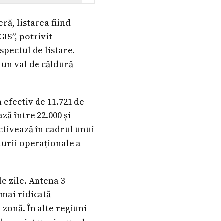
ă, listarea fiind
IS”, potrivit
spectul de listare.
 un val de căldură
n efectiv de 11.721 de
ză între 22.000 și
ctivează în cadrul unui
turii operaționale a
e zile. Antena 3
 mai ridicată
zonă. În alte regiuni