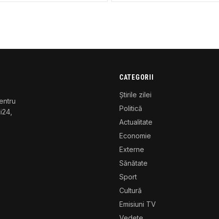
CATEGORII
Știrile zilei
entru
Politică
gi24,
Actualitate
Economie
Externe
Sănătate
Sport
Cultură
Emisiuni TV
Vedete