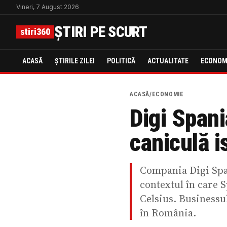
Vineri, 7 August 2026
ȘTIRI PE SCURT
stiri360
ACASĂ
ȘTIRILE ZILEI
POLITICĂ
ACTUALITATE
ECONOM
ACASĂ
/
ECONOMIE
Digi Spani
caniculă i
Compania Digi Span
contextul în care 
Celsius. Businessul
în România.