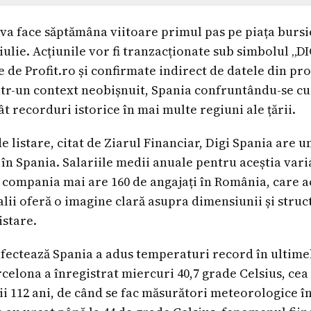
a face săptămâna viitoare primul pas pe piața bursier
lie. Acțiunile vor fi tranzacționate sub simbolul „DIG
 de Profit.ro și confirmate indirect de datele din pro
tr-un context neobișnuit, Spania confruntându-se cu
t recorduri istorice în mai multe regiuni ale țării.
e listare, citat de Ziarul Financiar, Digi Spania are u
i în Spania. Salariile medii anuale pentru aceștia varia
s, compania mai are 160 de angajați în România, care a
alii oferă o imagine clară asupra dimensiunii și struc
istare.
afectează Spania a adus temperaturi record în ultimel
rcelona a înregistrat miercuri 40,7 grade Celsius, cea
i 112 ani, de când se fac măsurători meteorologice în 