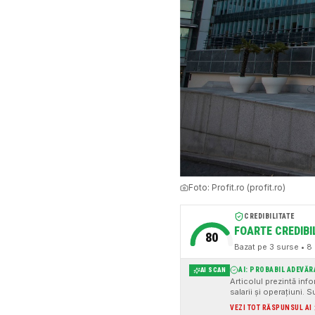
Foto:
Profit.ro (profit.ro)
CREDIBILITATE
FOARTE CREDIBI
80
Bazat pe
3
surse
• 8 
AI: PROBABIL ADEVĂR
AI SCAN
Articolul prezintă info
salarii și operațiuni. S
de asemenea, un ton ne
VEZI TOT RĂSPUNSUL AI