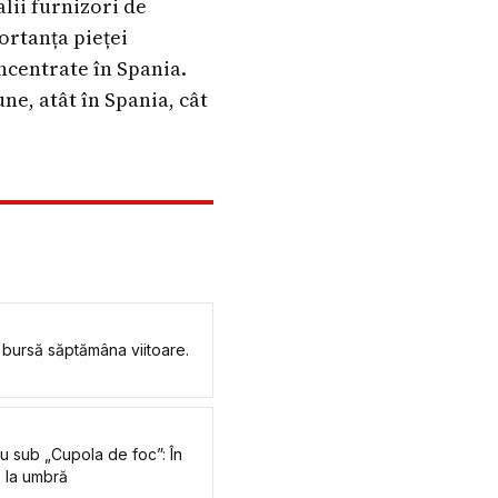
lii furnizori de
ortanța pieței
ncentrate în Spania.
ne, atât în Spania, cât
 bursă săptămâna viitoare.
u sub „Cupola de foc”: În
 la umbră