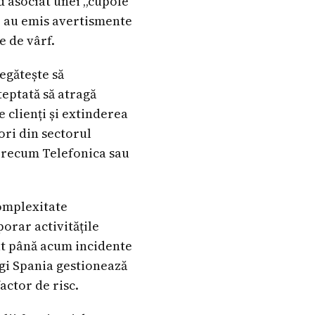
d asociat unei „cupole
le au emis avertismente
e de vârf.
egătește să
teptată să atragă
 clienți și extinderea
tori din sectorul
 precum Telefonica sau
complexitate
orar activitățile
tat până acum incidente
igi Spania gestionează
actor de risc.