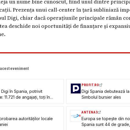
deja un nume bine cunoscut, fiind unul dintre principa
ații. Prezența unui call-center în țară subliniază imp
l Digi, chiar dacă operațiunile principale rămân co
tea deschide noi oportunități de finanțare și expansiu
ne.
e acest eveniment
PROFIT.RO
Digi în Spania, potrivit
Digi Spania debutează la
: 11.721 de angajaţi, toţi în
Simbolul bursier ales
 anuale între 22.000 şi 30.000
 angajaţi în România pentru
ANTENA3
probarea autorităților locale
Europa se topește din no
aniei
Spania sunt 44 de grade,