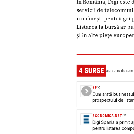
În România, Digi este 
servicii de telecomunic
românești pentru grupu
Listarea la bursă ar pu
și în alte piețe europe
4
SURSE
au scris despr
ZF
Cum arată businessul 
prospectului de listare
Spania, salarii medii
de euro, plus 160 de
ECONOMICA.NET
call-center
Digi Spania a primit a
pentru listarea comp