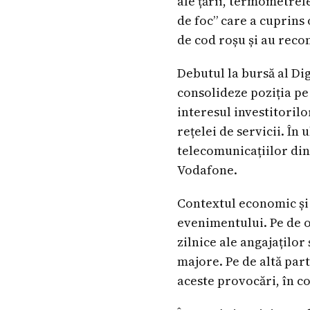
ale țării, termometrel
de foc” care a cuprins
de cod roșu și au reco
Debutul la bursă al Di
consolideze poziția pe
interesul investitoril
rețelei de servicii. În 
telecomunicațiilor din
Vodafone.
Contextul economic și 
evenimentului. Pe de o
zilnice ale angajațilo
majore. Pe de altă par
aceste provocări, în co