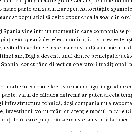
e au urcat până la 44 de grade Celsius, fenomenul fiin
 o mare parte din sudul Europei. Autoritățile spanio
mandat populației să evite expunerea la soare în orel
gi Spania vine într-un moment în care compania se pr
 piața europeană de telecomunicații. Listarea este aș
or, având în vedere creșterea constantă a numărului de
ultimii ani, Digi a devenit unul dintre principalii jucă
 Spania, concurând direct cu operatori tradiționali
climatic în care are loc listarea adaugă un grad de 
 parte, valul de căldură extremă ar putea afecta temp
r și infrastructura tehnică, deși compania nu a rapor
te, investitorii vor urmări cu atenție modul în care D
ndițiile în care piața bursieră este sensibilă la orice f