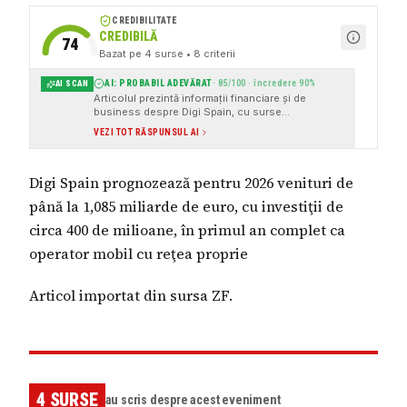
CREDIBILITATE
CREDIBILĂ
74
Bazat pe
4
surse
• 8 criterii
AI: PROBABIL ADEVĂRAT
·
85
/100 · încredere
90
%
AI SCAN
Articolul prezintă informații financiare și de
business despre Digi Spain, cu surse
instituționale și link-uri către documente oficiale.
VEZI TOT RĂSPUNSUL AI
Digi Spain prognozează pentru 2026 venituri de
până la 1,085 miliarde de euro, cu investiţii de
circa 400 de milioane, în primul an complet ca
operator mobil cu reţea proprie
Articol importat din sursa ZF.
4
SURSE
au scris despre acest eveniment