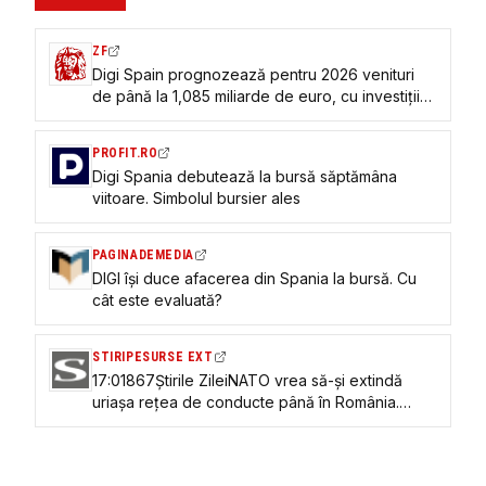
ZF
Digi Spain prognozează pentru 2026 venituri
de până la 1,085 miliarde de euro, cu investiţii
de circa 400 de milioane, în primul an complet
ca operator mobil cu reţea proprie
PROFIT.RO
Digi Spania debutează la bursă săptămâna
viitoare. Simbolul bursier ales
PAGINADEMEDIA
DIGI îşi duce afacerea din Spania la bursă. Cu
cât este evaluată?
STIRIPESURSE EXT
17:01867Știrile ZileiNATO vrea să-și extindă
uriașa rețea de conducte până în România.
Proiectul de 21 de miliarde de euro pregătit
pentru un posibil conflict cu Rusia