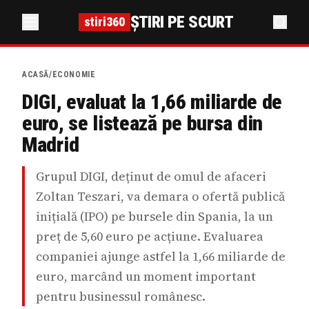
ȘTIRI PE SCURT
stiri360
ACASĂ
/
ECONOMIE
DIGI, evaluat la 1,66 miliarde de
euro, se listează pe bursa din
Madrid
Grupul DIGI, deținut de omul de afaceri
Zoltan Teszari, va demara o ofertă publică
inițială (IPO) pe bursele din Spania, la un
preț de 5,60 euro pe acțiune. Evaluarea
companiei ajunge astfel la 1,66 miliarde de
euro, marcând un moment important
pentru businessul românesc.