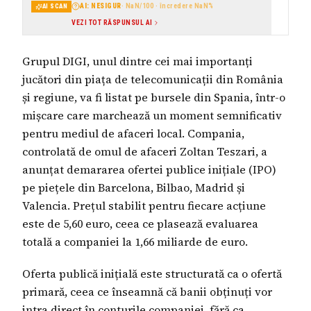
AI: NESIGUR
·
NaN
/100 · încredere
NaN
%
AI SCAN
VEZI TOT RĂSPUNSUL AI
Grupul DIGI, unul dintre cei mai importanți
jucători din piața de telecomunicații din România
și regiune, va fi listat pe bursele din Spania, într-o
mișcare care marchează un moment semnificativ
pentru mediul de afaceri local. Compania,
controlată de omul de afaceri Zoltan Teszari, a
anunțat demararea ofertei publice inițiale (IPO)
pe piețele din Barcelona, Bilbao, Madrid și
Valencia. Prețul stabilit pentru fiecare acțiune
este de 5,60 euro, ceea ce plasează evaluarea
totală a companiei la 1,66 miliarde de euro.
Oferta publică inițială este structurată ca o ofertă
primară, ceea ce înseamnă că banii obținuți vor
intra direct în conturile companiei, fără ca