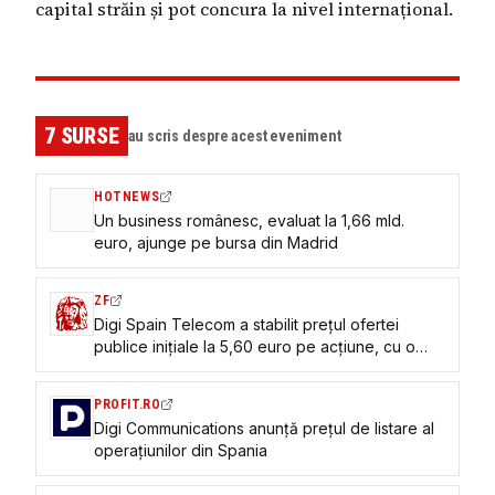
capital străin și pot concura la nivel internațional.
7
SURSE
au scris despre acest eveniment
HOTNEWS
Un business românesc, evaluat la 1,66 mld.
euro, ajunge pe bursa din Madrid
ZF
Digi Spain Telecom a stabilit preţul ofertei
publice iniţiale la 5,60 euro pe acţiune, cu o
capitalizare de 1,67 miliarde euro. Ofertă de
280 mil. euro. Digi Romania rămâne acţionar
PROFIT.RO
majoritar
Digi Communications anunță prețul de listare al
operațiunilor din Spania