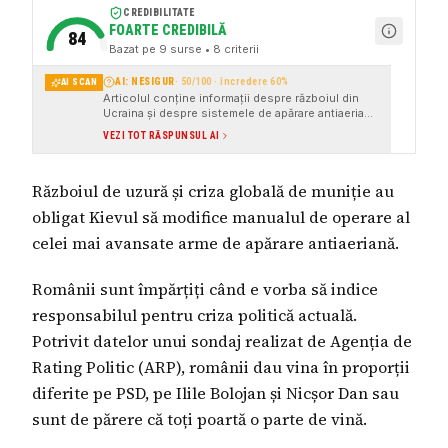
CREDIBILITATE
FOARTE CREDIBILĂ
84
Bazat pe
9
surse
• 8 criterii
AI: NESIGUR
·
50
/100 · încredere
60
%
AI SCAN
Articolul conține informații despre războiul din
Ucraina și despre sistemele de apărare antiaeriană
Patriot, dar și despre alte subiecte nelegate de
VEZI TOT RĂSPUNSUL AI
tema principală, ceea ce face dificilă evaluarea
exactă a veridicității informațiilor.
Războiul de uzură și criza globală de muniție au
obligat Kievul să modifice manualul de operare al
celei mai avansate arme de apărare antiaeriană.
Românii sunt împărțiți când e vorba să indice
responsabilul pentru criza politică actuală.
Potrivit datelor unui sondaj realizat de Agenția de
Rating Politic (ARP), românii dau vina în proporții
diferite pe PSD, pe Ilile Bolojan și Nicșor Dan sau
sunt de părere că toți poartă o parte de vină.