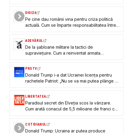
interceptorii pentru sistemele Patriot. „Le vom
arăta cum să facă acest lucru”
DIGI24
Pe cine dau românii vina pentru criza politică
actuală. Cum se împarte responsabilitatea între
partide și lideri politici
ADEVĂRUL
De la șabloane militare la tactici de
supraviețuire. Cum a reinventat armata
ucraineană utilizarea sistemelor americane
Patriot
PROTV
Donald Trump i-a dat Ucrainei licența pentru
rachetele Patriot: „Nu se va mai putea plânge că
nu îi oferim suficient”
LIBERTATEA
Paradisul secret din Elveția scos la vânzare.
Cum arată conacul de 5,5 milioane de franci cu
plajă privată și port propriu
COTIDIANUL
Donald Trump: Ucraina ar putea produce