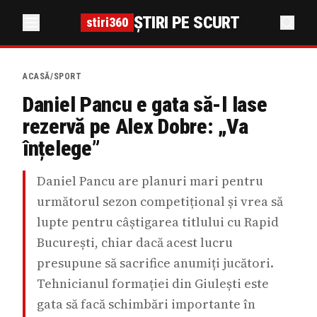
ȘTIRI PE SCURT
stiri360
ACASĂ
/
SPORT
Daniel Pancu e gata să-l lase
rezervă pe Alex Dobre: „Va
înțelege”
Daniel Pancu are planuri mari pentru
următorul sezon competițional și vrea să
lupte pentru câștigarea titlului cu Rapid
București, chiar dacă acest lucru
presupune să sacrifice anumiți jucători.
Tehnicianul formației din Giulești este
gata să facă schimbări importante în