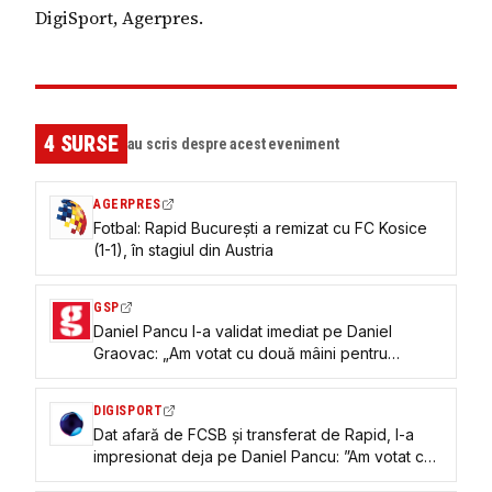
DigiSport, Agerpres.
4
SURSE
au scris despre acest eveniment
AGERPRES
Fotbal: Rapid București a remizat cu FC Kosice
(1-1), în stagiul din Austria
GSP
Daniel Pancu l-a validat imediat pe Daniel
Graovac: „Am votat cu două mâini pentru
transferul lui”
DIGISPORT
Dat afară de FCSB și transferat de Rapid, l-a
impresionat deja pe Daniel Pancu: ”Am votat cu
două mâini”