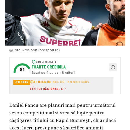
Foto:
ProSport (prosport.ro)
CREDIBILITATE
FOARTE CREDIBILĂ
81
Bazat pe
4
surse
• 8 criterii
AI: NESIGUR
·
NaN
/100 · încredere
NaN
%
AI SCAN
VEZI TOT RĂSPUNSUL AI
Daniel Pancu are planuri mari pentru următorul
sezon competițional și vrea să lupte pentru
câștigarea titlului cu Rapid București, chiar dacă
acest lucru presupune să sacrifice anumiți