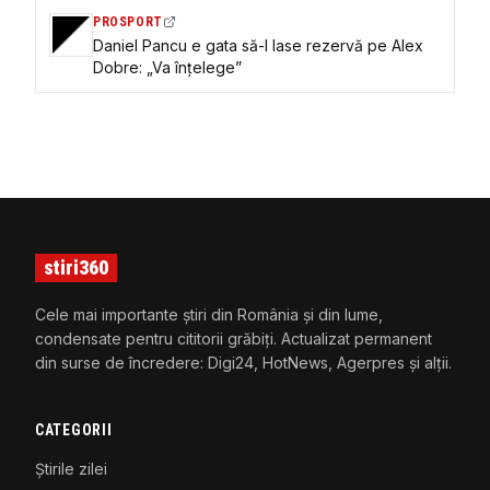
PROSPORT
Daniel Pancu e gata să-l lase rezervă pe Alex
Dobre: „Va înțelege”
stiri360
Cele mai importante știri din România și din lume,
condensate pentru cititorii grăbiți. Actualizat permanent
din surse de încredere: Digi24, HotNews, Agerpres și alții.
CATEGORII
Știrile zilei