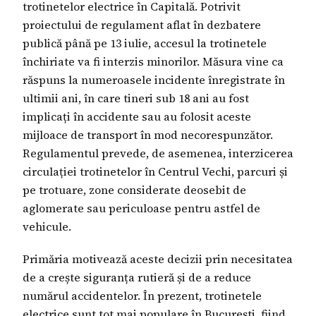
trotinetelor electrice în Capitală. Potrivit
proiectului de regulament aflat în dezbatere
publică până pe 13 iulie, accesul la trotinetele
închiriate va fi interzis minorilor. Măsura vine ca
răspuns la numeroasele incidente înregistrate în
ultimii ani, în care tineri sub 18 ani au fost
implicați în accidente sau au folosit aceste
mijloace de transport în mod necorespunzător.
Regulamentul prevede, de asemenea, interzicerea
circulației trotinetelor în Centrul Vechi, parcuri și
pe trotuare, zone considerate deosebit de
aglomerate sau periculoase pentru astfel de
vehicule.
Primăria motivează aceste decizii prin necesitatea
de a crește siguranța rutieră și de a reduce
numărul accidentelor. În prezent, trotinetele
electrice sunt tot mai populare în București, fiind