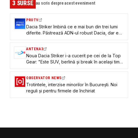
3
SURSE
au scris despre acest eveniment
PROTV
Dacia Striker îmbină ce e mai bun din trei lumi
diferite. Păstrează ADN-ul robust Dacia, dar e
cool și eco | GALERIE FOTO
ANTENA3
Noua Dacia Striker i-a cucerit pe cei de la Top
Gear: "Este SUV, berlină și break în același timp.
Și costă sub 25.000 euro"
OBSERVATOR NEWS
Trotintele, interzise minorilor în București. Noi
reguli și pentru firmele de închiriat