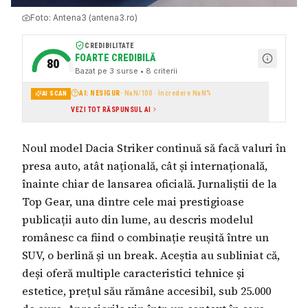
Foto:
Antena3 (antena3.ro)
CREDIBILITATE
FOARTE CREDIBILĂ
80
Bazat pe
3
surse
• 8 criterii
AI: NESIGUR
·
NaN
/100 · încredere
NaN
%
AI SCAN
VEZI TOT RĂSPUNSUL AI
Noul model Dacia Striker continuă să facă valuri în
presa auto, atât națională, cât și internațională,
înainte chiar de lansarea oficială. Jurnaliștii de la
Top Gear, una dintre cele mai prestigioase
publicații auto din lume, au descris modelul
românesc ca fiind o combinație reușită între un
SUV, o berlină și un break. Aceștia au subliniat că,
deși oferă multiple caracteristici tehnice și
estetice, prețul său rămâne accesibil, sub 25.000