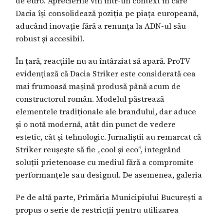
de euro. Aprecierile vin într-un context în care
Dacia își consolidează poziția pe piața europeană,
aducând inovație fără a renunța la ADN-ul său
robust și accesibil.
În țară, reacțiile nu au întârziat să apară. ProTV
evidențiază că Dacia Striker este considerată cea
mai frumoasă mașină produsă până acum de
constructorul român. Modelul păstrează
elementele tradiționale ale brandului, dar aduce
și o notă modernă, atât din punct de vedere
estetic, cât și tehnologic. Jurnaliștii au remarcat că
Striker reușește să fie „cool și eco”, integrând
soluții prietenoase cu mediul fără a compromite
performanțele sau designul. De asemenea, galeria
Pe de altă parte, Primăria Municipiului București a
propus o serie de restricții pentru utilizarea