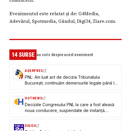
conducerii.
Evenimentul este relatat și de: G4Media,
Adevărul, Spotmedia, Gândul, Digi24, Ziare.com.
14
SURSE
au scris despre acest eveniment
AGERPRES
PNL: Am luat act de decizia Tribunalului
București; continuăm demersurile legale până la
pronunțarea soluției definitive
HOTNEWS
Deciziile Congresului PNL la care a fost aleasă
noua conducere, suspendate de instanță.
Hotărâre executorie
DIGI24