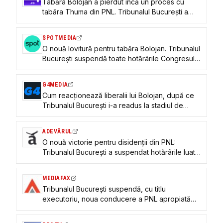
Tabăra Bolojan a pierdut încă un proces cu
tabăra Thuma din PNL. Tribunalul București a
suspendat deciziile adoptate la Congres
SPOTMEDIA
O nouă lovitură pentru tabăra Bolojan. Tribunalul
București suspendă toate hotărârile Congresului
PNL, inclusiv noua conducere și noul statut
G4MEDIA
Cum reacționează liberalii lui Bolojan, după ce
Tribunalul București i-a readus la stadiul de
după Congresul din 2025, cu puciștii Predoiu,
Veștea și Pauliuc în conducerea partidului
ADEVĂRUL
O nouă victorie pentru disidenții din PNL:
Tribunalul București a suspendat hotărârile luate
de Bolojan în Congresul din 21 iunie
MEDIAFAX
Tribunalul București suspendă, cu titlu
executoriu, noua conducere a PNL apropiată
de Ilie Bolojan, noul statut, excluderile și restul
deciziilor / PNL: Vom apăra în instanță votul