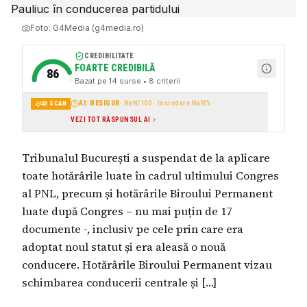
Foto:
G4Media (g4media.ro)
CREDIBILITATE
FOARTE CREDIBILĂ
86
Bazat pe
14
surse
• 8 criterii
AI: NESIGUR
·
NaN
/100 · încredere
NaN
%
AI SCAN
VEZI TOT RĂSPUNSUL AI
Tribunalul București a suspendat de la aplicare
toate hotărârile luate în cadrul ultimului Congres
al PNL, precum și hotărârile Biroului Permanent
luate după Congres – nu mai puțin de 17
documente -, inclusiv pe cele prin care era
adoptat noul statut și era aleasă o nouă
conducere. Hotărârile Biroului Permanent vizau
schimbarea conducerii centrale și […]