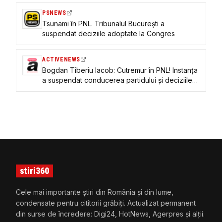
PSNEWS
Tsunami în PNL. Tribunalul București a
suspendat deciziile adoptate la Congres
ACTIVENEWS
Bogdan Tiberiu Iacob: Cutremur în PNL! Instanța
a suspendat conducerea partidului și deciziile
Congresului
stiri360
Cele mai importante știri din România și din lume,
condensate pentru cititorii grăbiți. Actualizat permanent
din surse de încredere: Digi24, HotNews, Agerpres și alții.