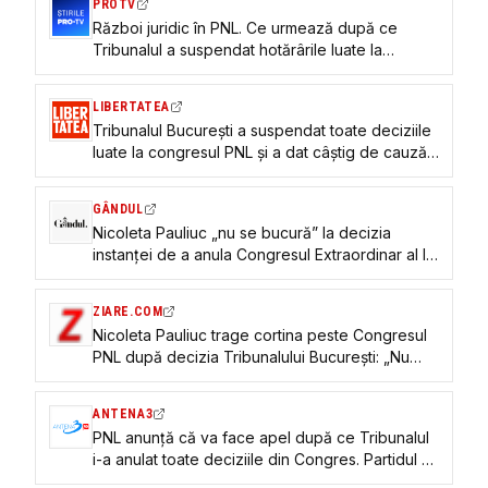
PROTV
Congresului
Război juridic în PNL. Ce urmează după ce
Tribunalul a suspendat hotărârile luate la
Congres. Decizia este executorie
LIBERTATEA
Tribunalul București a suspendat toate deciziile
luate la congresul PNL și a dat câștig de cauză
taberei puciștilor. Ce soluții mai are tabăra
Bolojan
GÂNDUL
Nicoleta Pauliuc „nu se bucură” la decizia
instanței de a anula Congresul Extraordinar al lui
Bolojan. Premierul demis o decapitase pe
Pauliuc
ZIARE.COM
Nicoleta Pauliuc trage cortina peste Congresul
PNL după decizia Tribunalului București: „Nu
văd ziua asta ca pe o victorie, ci ca pe o ultimă
șansă”
ANTENA3
PNL anunţă că va face apel după ce Tribunalul
i-a anulat toate deciziile din Congres. Partidul va
funcţiona pe statutul adoptat în 2025