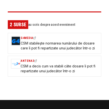
2
SURSE
au scris despre acest eveniment
G4MEDIA
CSM stabileşte normarea numărului de dosare
care îi pot fi repartizate unui judecător într-o zi
ANTENA3
CSM a decis cum va stabili câte dosare îi pot fi
repartizate unui judecător într-o zi