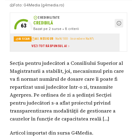
Foto:
G4Media (g4media.ro)
CREDIBILITATE
CREDIBILĂ
63
Bazat pe
2
surse
• 8 criterii
AI: NESIGUR
·
NaN
/100 · încredere
NaN
%
AI SCAN
VEZI TOT RĂSPUNSUL AI
Secţia pentru judecători a Consiliului Superior al
Magistraturii a stabilit, joi, mecanismul prin care
va fi normat numărul de dosare care îi poate fi
repartizat unui judecător într-o zi, transmite
Agerpres. Pe ordinea de zi a şedinţei Secţiei
pentru judecători s-a aflat proiectul privind
transparentizarea modalităţii de gestionare a
cauzelor în funcţie de capacitatea reală […]
Articol importat din sursa G4Media.