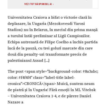
cu surse instituționale și citate clare, fără semne
VEZI TOT RĂSPUNSUL AI
de manipulare emoțională sau senzaționalism.
Universitatea Craiova a bifat o victorie clară în
deplasare, în Ungaria (Mezokovesdi Varosi
Stadion) nu în Belarus, în meciul din prima manșă
a turului întâi preliminar al Ligii Campionilor.
Echipa antrenată de Filipe Coelho a închis partida
încă de la pauză, cu trei goluri marcate din care
două din penalty-uri transformate precis de
palestinianul Assad […]
The post <span style="background-color: #8a3abc;
color: #f4f4f4" class="label-title label-
cronica">CRONICĂ</span> Muică, suntem neam
de piatră și în Ungaria! Fără emoții în ML Vitebsk
– Universitatea Craiova 1-4, e de părere Daniel
Nazare a