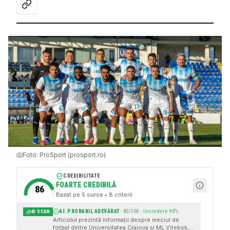
Foto:
ProSport (prosport.ro)
CREDIBILITATE
FOARTE CREDIBILĂ
86
Bazat pe
5
surse
• 8 criterii
AI: PROBABIL ADEVĂRAT
·
85
/100 · încredere
90
%
AI SCAN
Articolul prezintă informații despre meciul de
fotbal dintre Universitatea Craiova și ML Vitebsk,