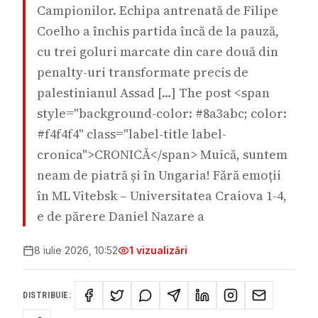
Campionilor. Echipa antrenată de Filipe
Coelho a închis partida încă de la pauză,
cu trei goluri marcate din care două din
penalty-uri transformate precis de
palestinianul Assad […] The post <span
style="background-color: #8a3abc; color:
#f4f4f4" class="label-title label-
cronica">CRONICĂ</span> Muică, suntem
neam de piatră și în Ungaria! Fără emoții
în ML Vitebsk – Universitatea Craiova 1-4,
e de părere Daniel Nazare a
8 iulie 2026, 10:52
1
vizualizări
DISTRIBUIE: