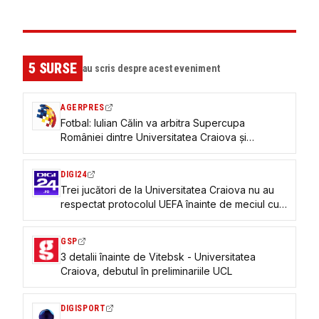
5
SURSE
au scris despre acest eveniment
AGERPRES
Fotbal: Iulian Călin va arbitra Supercupa
României dintre Universitatea Craiova și
Universitatea Cluj
DIGI24
Trei jucători de la Universitatea Craiova nu au
respectat protocolul UEFA înainte de meciul cu
bielorușii, jucat în Ungaria
GSP
3 detalii înainte de Vitebsk - Universitatea
Craiova, debutul în preliminariile UCL
DIGISPORT