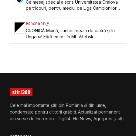
Ce mesaj special a scris Universitatea Craiova
pe tricouri, pentru meciul de Liga Campionilor
cu Vitebsk
PROSPORT
CRONICĂ Muică, suntem neam de piatră și în
Ungaria! Fără emoții în ML Vitebsk –
Universitatea Craiova 1-4, e de părere Daniel
Nazare
stiri360
Cele mai importante știri din România și din lume,
condensate pentru cititorii grăbiți. Actualizat permanent
din surse de încredere: Digi24, HotNews, Agerpres și alții.