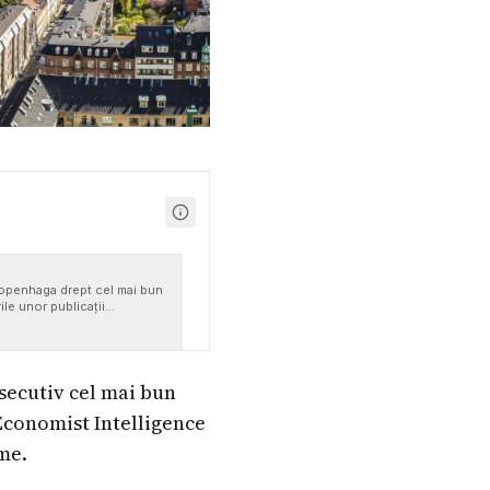
 Copenhaga drept cel mai bun
ile unor publicații
secutiv cel mai bun
 Economist Intelligence
ume.