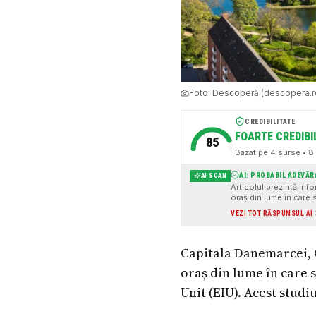
Foto:
Descoperă (descopera.r
CREDIBILITATE
FOARTE CREDIBI
85
Bazat pe
4
surse
• 8 
AI: PROBABIL ADEVĂR
AI SCAN
Articolul prezintă in
oraș din lume în care s
cunoscute, ceea ce spo
VEZI TOT RĂSPUNSUL AI
Capitala Danemarcei, 
oraș din lume în care 
Unit (EIU). Acest studi