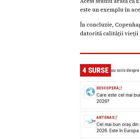
Acest studiu arată că E
este un exemplu în ace
În concluzie, Copenhag
datorită calității vieți
4
SURSE
au scris despr
DESCOPERĂ
Care este cel mai bun
2026?
ANTENA3
Cel mai bun oraș din 
2026. Este în Europa 
la calitatea vieții