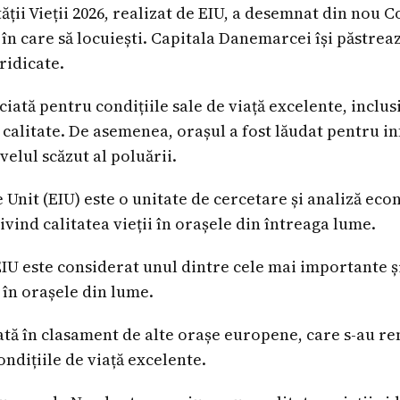
tății Vieții 2026, realizat de EIU, a desemnat din nou
în care să locuiești. Capitala Danemarcei își păstreaz
 ridicate.
iată pentru condițiile sale de viață excelente, inclus
 calitate. De asemenea, orașul a fost lăudat pentru i
velul scăzut al poluării.
 Unit (EIU) este o unitate de cercetare și analiză ec
ivind calitatea vieții în orașele din întreaga lume.
IU este considerat unul dintre cele mai importante și
i în orașele din lume.
ă în clasament de alte orașe europene, care s-au re
condițiile de viață excelente.