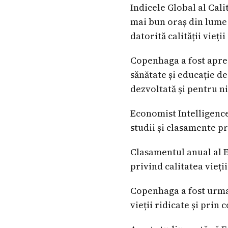
Indicele Global al Cali
mai bun oraș din lume 
datorită calității vieții
Copenhaga a fost aprec
sănătate și educație de
dezvoltată și pentru ni
Economist Intelligence
studii și clasamente pr
Clasamentul anual al E
privind calitatea vieți
Copenhaga a fost urmat
vieții ridicate și prin 