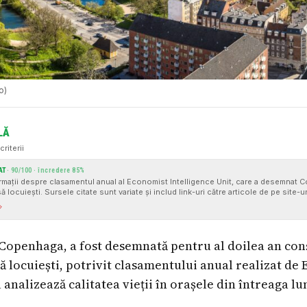
o)
LĂ
criterii
AT
·
90
/100 · încredere
85
%
formații despre clasamentul anual al Economist Intelligence Unit, care a desemnat
ă locuiești. Sursele citate sunt variate și includ link-uri către articole de pe site-ur
rește credibilitatea informației.
Copenhaga, a fost desemnată pentru al doilea an con
să locuiești, potrivit clasamentului anual realizat de
u analizează calitatea vieții în orașele din întreaga l