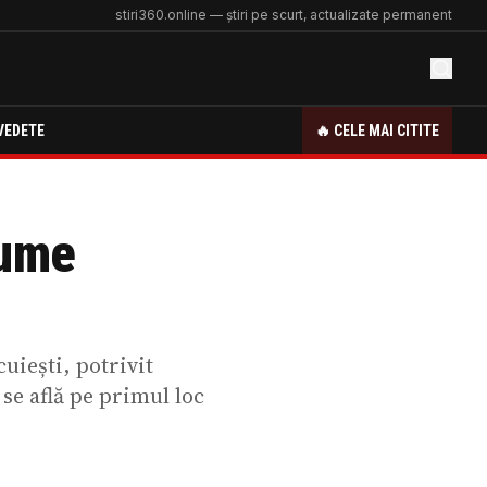
stiri360.online — știri pe scurt, actualizate permanent
VEDETE
🔥 CELE MAI CITITE
lume
uiești, potrivit
se află pe primul loc