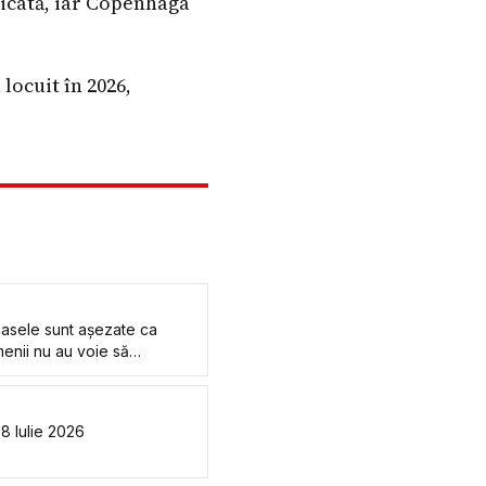
idicată, iar Copenhaga
locuit în 2026,
casele sunt așezate ca
amenii nu au voie să
i VIDEO
08 Iulie 2026