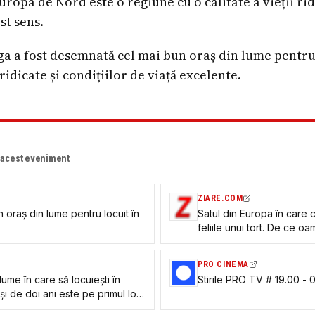
uropa de Nord este o regiune cu o calitate a vieții r
st sens.
a a fost desemnată cel mai bun oraș din lume pentru 
i ridicate și condițiilor de viață excelente.
e acest eveniment
ZIARE.COM
 oraș din lume pentru locuit în
Satul din Europa în care 
feliile unui tort. De ce o
locuiască permanent aic
PRO CINEMA
lume în care să locuiești în
Stirile PRO TV # 19.00 - 
și de doi ani este pe primul loc