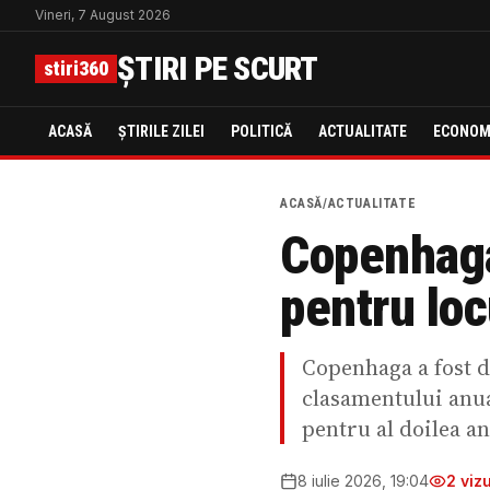
Vineri, 7 August 2026
ȘTIRI PE SCURT
stiri360
ACASĂ
ȘTIRILE ZILEI
POLITICĂ
ACTUALITATE
ECONOM
ACASĂ
/
ACTUALITATE
Copenhaga
pentru loc
Copenhaga a fost d
clasamentului anua
pentru al doilea an
8 iulie 2026, 19:04
2
vizu