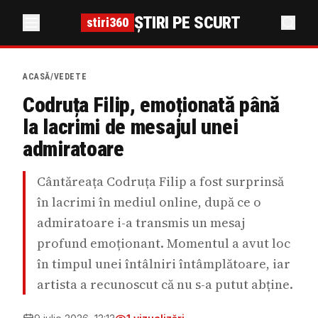
ȘTIRI PE SCURT
stiri360
ACASĂ
/
VEDETE
Codruța Filip, emoționată până
la lacrimi de mesajul unei
admiratoare
Cântăreața Codruța Filip a fost surprinsă
în lacrimi în mediul online, după ce o
admiratoare i-a transmis un mesaj
profund emoționant. Momentul a avut loc
în timpul unei întâlniri întâmplătoare, iar
artista a recunoscut că nu s-a putut abține.