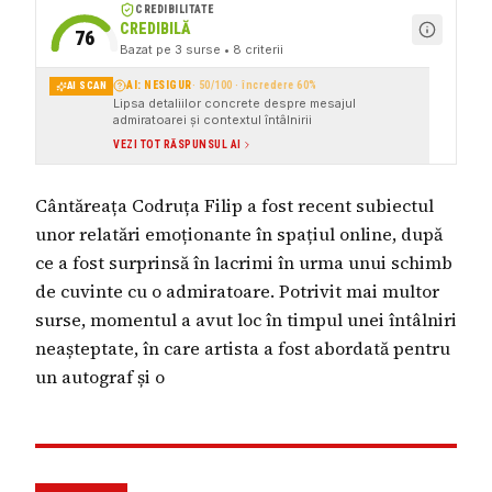
CREDIBILITATE
CREDIBILĂ
76
Bazat pe
3
surse
• 8 criterii
AI: NESIGUR
·
50
/100 · încredere
60
%
AI SCAN
Lipsa detaliilor concrete despre mesajul
admiratoarei și contextul întâlnirii
VEZI TOT RĂSPUNSUL AI
Cântăreața Codruța Filip a fost recent subiectul
unor relatări emoționante în spațiul online, după
ce a fost surprinsă în lacrimi în urma unui schimb
de cuvinte cu o admiratoare. Potrivit mai multor
surse, momentul a avut loc în timpul unei întâlniri
neașteptate, în care artista a fost abordată pentru
un autograf și o