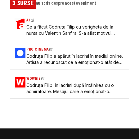
3
SURSE
au scris despre acest eveniment
A1
Ce a făcut Codruța Filip cu verigheta de la
nunta cu Valentin Sanfira. S-a aflat motivul
pentru care a ars rochia de mireasă
PRO CINEMA
Codruța Filip a apărut în lacrimi în mediul online.
Artista a recunoscut ce a emoționat-o atât de
tare: „Nu mă pot opri”
WOWBIZ
Codruța Filip, în lacrimi după întâlnirea cu o
admiratoare. Mesajul care a emoționat-o
profund