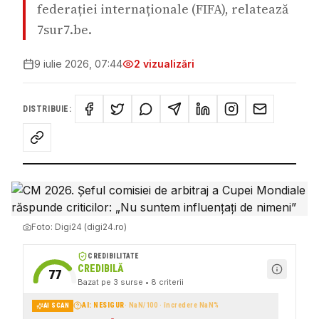
federației internaționale (FIFA), relatează
7sur7.be.
9 iulie 2026, 07:44
2
vizualizări
DISTRIBUIE:
Foto:
Digi24 (digi24.ro)
CREDIBILITATE
CREDIBILĂ
77
Bazat pe
3
surse
• 8 criterii
AI: NESIGUR
·
NaN
/100 · încredere
NaN
%
AI SCAN