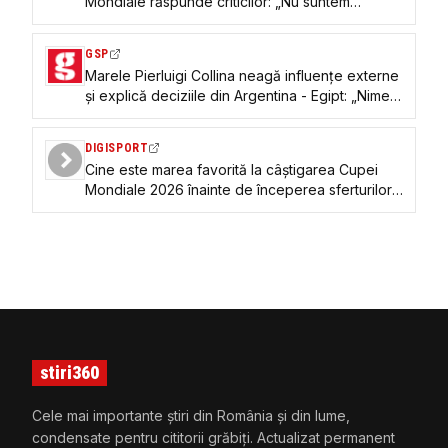
Mondiale răspunde criticilor: „Nu suntem
influențați de nimeni”
GSP
Marele Pierluigi Collina neagă influențe externe
și explică deciziile din Argentina - Egipt: „Nimeni
nu poate pune la îndoială integritatea lor”
DIGISPORT
Cine este marea favorită la câștigarea Cupei
Mondiale 2026 înainte de începerea sferturilor
de finală
stiri360
Cele mai importante știri din România și din lume,
condensate pentru cititorii grăbiți. Actualizat permanent