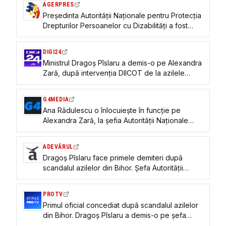
AGERPRES
Președinta Autorității Naționale pentru Protecția
Drepturilor Persoanelor cu Dizabilități a fost
demisă
DIGI24
Ministrul Dragoș Pîslaru a demis-o pe Alexandra
Zară, după intervenția DIICOT de la azilele
ilegale din Bihor. Ce motiv ar fi invocat
G4MEDIA
Ana Rădulescu o înlocuiește în funcție pe
Alexandra Zară, la șefia Autorității Naționale
pentru Protecția Drepturilor Persoanelor cu
Dizabilități, în urma scandalului cu azilele din
ADEVĂRUL
Bihor
Dragoș Pîslaru face primele demiteri după
scandalul azilelor din Bihor. Șefa Autorității
pentru Protecția Persoanelor cu Dizabilități,
revocată din funcție
PROTV
Primul oficial concediat după scandalul azilelor
din Bihor. Dragoș Pîslaru a demis-o pe șefa
ANPDPD, Alexandra Zară