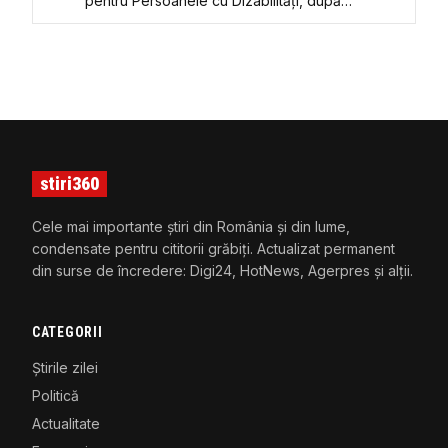
pentru Persoanele cu Dizabilități, după
scandalul „Viorel Pașca și azilele groazei”
stiri360
Cele mai importante știri din România și din lume,
condensate pentru cititorii grăbiți. Actualizat permanent
din surse de încredere: Digi24, HotNews, Agerpres și alții.
CATEGORII
Știrile zilei
Politică
Actualitate