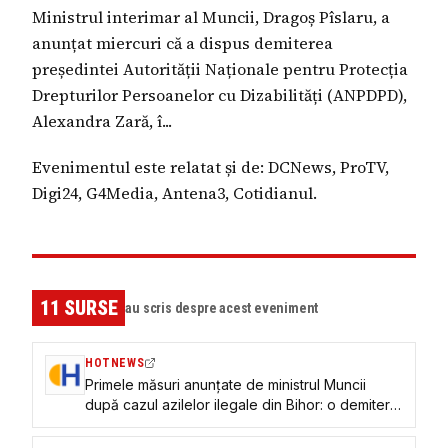
Ministrul interimar al Muncii, Dragoș Pîslaru, a
anunțat miercuri că a dispus demiterea
președintei Autorității Naționale pentru Protecția
Drepturilor Persoanelor cu Dizabilități (ANPDPD),
Alexandra Zară, î...
Evenimentul este relatat și de: DCNews, ProTV,
Digi24, G4Media, Antena3, Cotidianul.
11
SURSE
au scris despre acest eveniment
HOTNEWS
Primele măsuri anunțate de ministrul Muncii
după cazul azilelor ilegale din Bihor: o demitere
și mai multe solicitări de sancțiuni