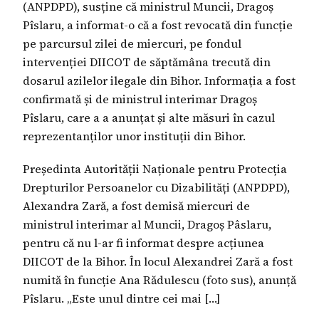
(ANPDPD), susține că ministrul Muncii, Dragoș
Pîslaru, a informat-o că a fost revocată din funcție
pe parcursul zilei de miercuri, pe fondul
intervenției DIICOT de săptămâna trecută din
dosarul azilelor ilegale din Bihor. Informația a fost
confirmată și de ministrul interimar Dragoș
Pîslaru, care a a anunțat și alte măsuri în cazul
reprezentanților unor instituții din Bihor.
Președinta Autorității Naționale pentru Protecția
Drepturilor Persoanelor cu Dizabilități (ANPDPD),
Alexandra Zară, a fost demisă miercuri de
ministrul interimar al Muncii, Dragoș Pâslaru,
pentru că nu l-ar fi informat despre acțiunea
DIICOT de la Bihor. În locul Alexandrei Zară a fost
numită în funcție Ana Rădulescu (foto sus), anunță
Pîslaru. „Este unul dintre cei mai […]