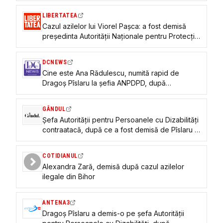
LIBERTATEA
Cazul azilelor lui Viorel Pașca: a fost demisă
președinta Autorității Naționale pentru Protecția
Drepturilor Persoanelor cu Dizabilități. Reacția
Alexandrei Zară
DCNEWS
Cine este Ana Rădulescu, numită rapid de
Dragoș Pîslaru la șefia ANPDPD, după
demiterea fiicei lui Zară
GÂNDUL
Șefa Autorității pentru Persoanele cu Dizabilități
contraatacă, după ce a fost demisă de Pîslaru în
scandalul Azilelor Groazei din Bihor. Senatoarea
Victoria Stoiciu condamnă demiterea
COTIDIANUL
Alexandra Zară, demisă după cazul azilelor
ilegale din Bihor
ANTENA3
Dragoș Pîslaru a demis-o pe șefa Autorității