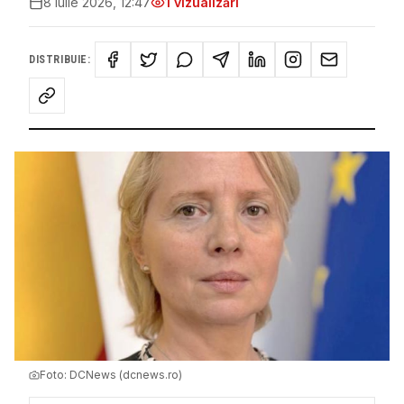
8 iulie 2026, 12:47
1
vizualizări
DISTRIBUIE:
Foto:
DCNews (dcnews.ro)