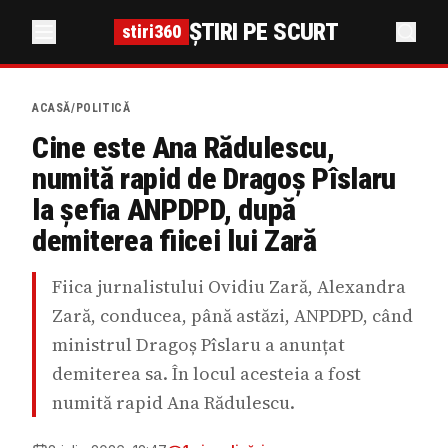
ȘTIRI PE SCURT
stiri360
ACASĂ
/
POLITICĂ
Cine este Ana Rădulescu,
numită rapid de Dragoș Pîslaru
la șefia ANPDPD, după
demiterea fiicei lui Zară
Fiica jurnalistului Ovidiu Zară, Alexandra
Zară, conducea, până astăzi, ANPDPD, când
ministrul Dragoș Pîslaru a anunțat
demiterea sa. În locul acesteia a fost
numită rapid Ana Rădulescu.