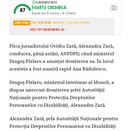
CREDIBILITATE
FOARTE CREDIBILĂ
87
Bazat pe
11
surse
• 8 criterii
AI: NESIGUR
·
NaN
/100 · încredere
NaN
%
AI SCAN
VEZI TOT RĂSPUNSUL AI
Fiica jurnalistului Ovidiu Zară, Alexandra Zară,
conducea, până astăzi, ANPDPD, când ministrul
Dragoș Pîslaru a anunțat demiterea sa. În locul
acesteia a fost numită rapid Ana Rădulescu.
Dragoș Pîslaru, ministrul interimar al Muncii, a
dispus miercuri demiterea șefei Autorității
Naționale pentru Protecția Drepturilor
Persoanelor cu Dizabilități, Alexandra Zară.
Alexandra Zară, șefa Autorității Naționale pentru
Protecția Drepturilor Persoanelor cu Dizabilități