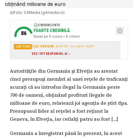
Foto:
G4Media (g4media.ro)
CREDIBILITATE
FOARTE CREDIBILĂ
86
Bazat pe
6
surse
• 8 criterii
AI: NESIGUR
·
NaN
/100 · încredere
NaN
%
AI SCAN
VEZI TOT RĂSPUNSUL AI
Autorităţile din Germania şi Elveţia au arestat
cinci presupuşi membri ai unei reţele de traficanţi
acuzaţi că au introdus ilegal în Germania peste
700 de oameni, obţinând profituri ilegale de
milioane de euro, relatează joi agenția de știri dpa.
Presupusul lider al reţelei a fost reţinut la
Geneva, în Elveţia, iar ceilalţi patru au fost […]
Germania a înregistrat până în prezent, în acest