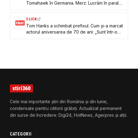
Tomahawk în Germania. Merz: Lucrăm în paralel
la dezvoltarea propriilor noastre sisteme
CLICK
Tom Hanks a schimbat prefixul. Cum și-a marcat
actorul aniversarea de 70 de ani: „Sunt într-o
formă mai bună acum decât la 35 de ani”
stiri360
Cele mai importante știri din România și din lume,
condensate pentru cititorii grăbiți. Actualizat permanent
din surse de încredere: Digi24, HotNews, Agerpres și alții.
CATEGORII