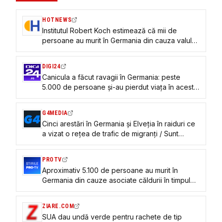
HOTNEWS
Institutul Robert Koch estimează că mii de
persoane au murit în Germania din cauza valului
de căldură
DIGI24
Canicula a făcut ravagii în Germania: peste
5.000 de persoane și-au pierdut viața în acest
an. Ce măsuri au anunțat autoritățile
G4MEDIA
Cinci arestări în Germania şi Elveţia în raiduri ce
a vizat o reţea de trafic de migranţi / Sunt
acuzaţi că au introdus ilegal în Germania peste
700 de oameni, obţinând milioane de euro
PROTV
Aproximativ 5.100 de persoane au murit în
Germania din cauze asociate căldurii în timpul
valului de caniculă din iunie
ZIARE.COM
SUA dau undă verde pentru rachete de tip