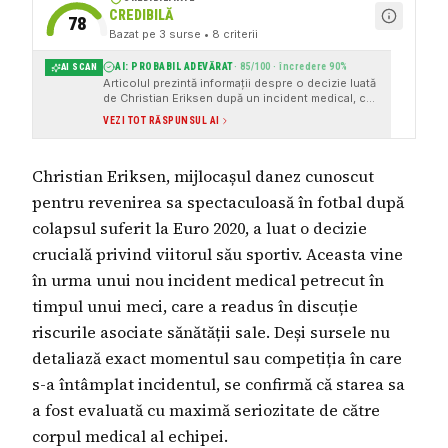
CREDIBILĂ
78
Bazat pe
3
surse
• 8 criterii
AI: PROBABIL ADEVĂRAT
·
85
/100 · încredere
90
%
AI SCAN
Articolul prezintă informații despre o decizie luată
de Christian Eriksen după un incident medical, cu
surse instituționale și link-uri către articole de pe
VEZI TOT RĂSPUNSUL AI
site-urile de știri
Christian Eriksen, mijlocașul danez cunoscut
pentru revenirea sa spectaculoasă în fotbal după
colapsul suferit la Euro 2020, a luat o decizie
crucială privind viitorul său sportiv. Aceasta vine
în urma unui nou incident medical petrecut în
timpul unui meci, care a readus în discuție
riscurile asociate sănătății sale. Deși sursele nu
detaliază exact momentul sau competiția în care
s-a întâmplat incidentul, se confirmă că starea sa
a fost evaluată cu maximă seriozitate de către
corpul medical al echipei.