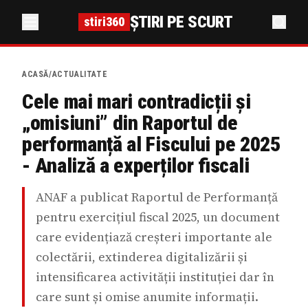
ȘTIRI PE SCURT
stiri360
ACASĂ
/
ACTUALITATE
Cele mai mari contradicții și
„omisiuni” din Raportul de
performanță al Fiscului pe 2025
- Analiză a experților fiscali
ANAF a publicat Raportul de Performanță
pentru exercițiul fiscal 2025, un document
care evidențiază creșteri importante ale
colectării, extinderea digitalizării și
intensificarea activității instituției dar în
care sunt și omise anumite informații.