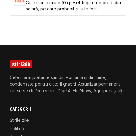
Cele mai comune 10 greșeli legate de protecția
solară, pe care probabil și tu le faci
stiri360
Cele mai importante știri din România și din lume,
condensate pentru cititorii grăbiți. Actualizat permanent
din surse de încredere: Digi24, HotNews, Agerpres și alții.
CATEGORII
Știrile zilei
Politică