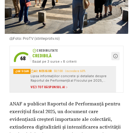
Foto:
ProTV (stirileprotv.ro)
CREDIBILITATE
CREDIBILĂ
68
Bazat pe
3
surse
• 8 criterii
AI: NESIGUR
·
50
/100 · încredere
60
%
AI SCAN
Lipsa informațiilor concrete și detaliate despre
Raportul de Performanță al Fiscului pe 2025,
precum și sursele citate care nu sunt direct
VEZI TOT RĂSPUNSUL AI
legate de subiect
ANAF a publicat Raportul de Performanță pentru
exercițiul fiscal 2025, un document care
evidențiază creșteri importante ale colectării,
extinderea digitalizării și intensificarea activității