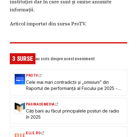
instituției dar în care sunt și omise anumite
informații.
Articol importat din sursa ProTV.
3
SURSE
au scris despre acest eveniment
PROTV
Cele mai mari contradicții și „omisiuni” din
Raportul de performanță al Fiscului pe 2025 -
Analiză a experților fiscali
PAGINADEMEDIA
Câţi bani au făcut principalele posturi de radio
în 2025
ELLE.RO