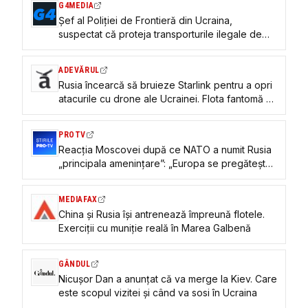
G4MEDIA
Șef al Poliției de Frontieră din Ucraina,
suspectat că proteja transporturile ilegale de
țigări spre România
ADEVĂRUL
Rusia încearcă să bruieze Starlink pentru a opri
atacurile cu drone ale Ucrainei. Flota fantomă a
lui Putin, lovită în Marea Azov
PROTV
Reacția Moscovei după ce NATO a numit Rusia
„principala amenințare”: „Europa se pregătește
de război”
MEDIAFAX
China și Rusia își antrenează împreună flotele.
Exerciții cu muniție reală în Marea Galbenă
GÂNDUL
Nicușor Dan a anunțat că va merge la Kiev. Care
este scopul vizitei și când va sosi în Ucraina