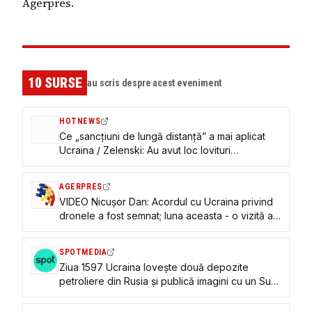
Agerpres.
10
SURSE
au scris despre acest eveniment
HOTNEWS
Ce „sancțiuni de lungă distanță” a mai aplicat
Ucraina / Zelenski: Au avut loc lovituri
importante
AGERPRES
VIDEO Nicușor Dan: Acordul cu Ucraina privind
dronele a fost semnat; luna aceasta - o vizită a
unor experți
SPOTMEDIA
Ziua 1597 Ucraina lovește două depozite
petroliere din Rusia și publică imagini cu un Su-
35 doborât. Germania va finanța producția
dronei-rachetă Bars