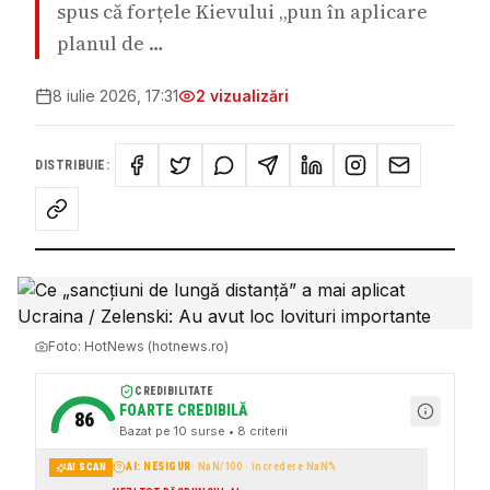
spus că forțele Kievului „pun în aplicare
planul de …
8 iulie 2026, 17:31
2
vizualizări
DISTRIBUIE:
Foto:
HotNews (hotnews.ro)
CREDIBILITATE
FOARTE CREDIBILĂ
86
Bazat pe
10
surse
• 8 criterii
AI: NESIGUR
·
NaN
/100 · încredere
NaN
%
AI SCAN