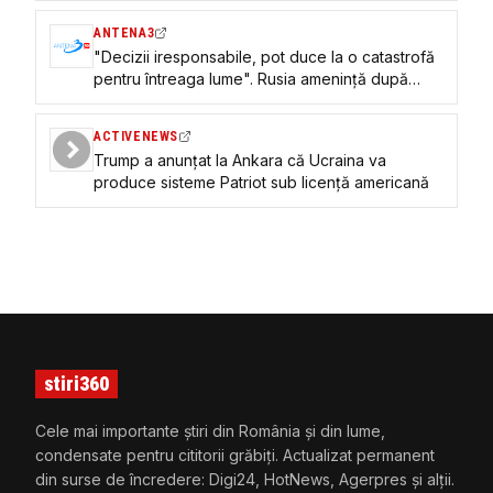
ANTENA3
"Decizii iresponsabile, pot duce la o catastrofă
pentru întreaga lume". Rusia amenință după
deciziile luate la Summitul NATO
ACTIVENEWS
Trump a anunțat la Ankara că Ucraina va
produce sisteme Patriot sub licență americană
stiri360
Cele mai importante știri din România și din lume,
condensate pentru cititorii grăbiți. Actualizat permanent
din surse de încredere: Digi24, HotNews, Agerpres și alții.