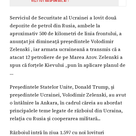
VEZI TOT RĂSPUNSUL AI
Serviciul de Securitate al Ucrainei a lovit două
depozite de petrol din Rusia, ambele la
aproximativ 500 de kilometri de linia frontului, a
anunțat joi dimineață președintele Volodimir
Zelenski , iar armata ucraineană a transmis că a
atacat 12 petroliere de pe Marea Azov. Zelenski a
spus că forțele Kievului „pun în aplicare planul de
…
Președintele Statelor Unite, Donald Trump, și
președintele Ucrainei, Volodimir Zelenski, au avut
o întâlnire la Ankara, în cadrul căreia au abordat
principalele teme legate de războiul din Ucraina,
relația cu Rusia și cooperarea militară...
Războiul intră în ziua 1.597 cu noi lovituri