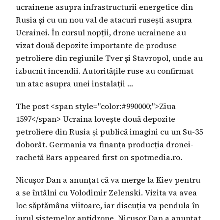
ucrainene asupra infrastructurii energetice din
Rusia și cu un nou val de atacuri rusești asupra
Ucrainei. În cursul nopții, drone ucrainene au
vizat două depozite importante de produse
petroliere din regiunile Tver și Stavropol, unde au
izbucnit incendii. Autoritățile ruse au confirmat
un atac asupra unei instalații …
The post <span style="color:#990000;">Ziua
1597</span> Ucraina lovește două depozite
petroliere din Rusia și publică imagini cu un Su-35
doborât. Germania va finanța producția dronei-
rachetă Bars appeared first on spotmedia.ro.
Nicușor Dan a anunțat că va merge la Kiev pentru
a se întâlni cu Volodimir Zelenski. Vizita va avea
loc săptămâna viitoare, iar discuția va pendula în
jurul sistemelor antidrone. Nicușor Dan a anunțat