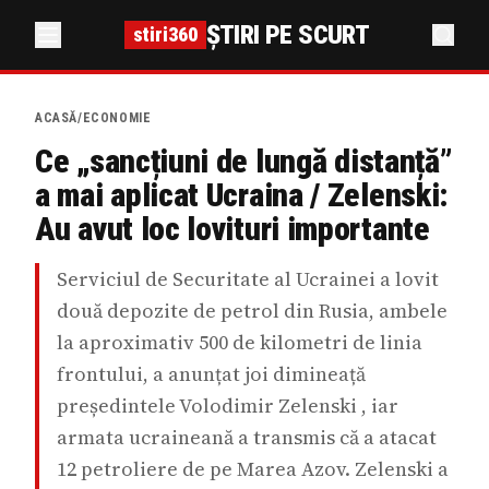
ȘTIRI PE SCURT
stiri360
ACASĂ
/
ECONOMIE
Ce „sancțiuni de lungă distanță”
a mai aplicat Ucraina / Zelenski:
Au avut loc lovituri importante
Serviciul de Securitate al Ucrainei a lovit
două depozite de petrol din Rusia, ambele
la aproximativ 500 de kilometri de linia
frontului, a anunțat joi dimineață
președintele Volodimir Zelenski , iar
armata ucraineană a transmis că a atacat
12 petroliere de pe Marea Azov. Zelenski a