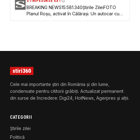
STIRIPESURSE EXT
BREAKING NEWS15:581.340Știrile ZileiFOTO
Planul Roșu, activat în Călărași. Un autocar cu
aproximativ 60 de persoane s-a ciocnit cu un
TIR; intervine elicopterul SMURD
stiri360
Cele mai importante știri din România și din lume,
condensate pentru cititorii grăbiți. Actualizat permanent
din surse de încredere: Digi24, HotNews, Agerpres și alții.
CATEGORII
Știrile zilei
Politică