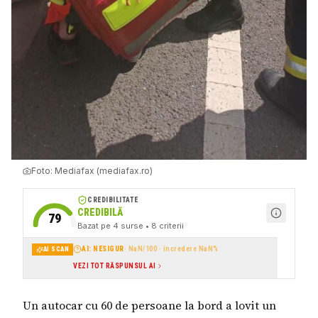
Foto:
Mediafax (mediafax.ro)
CREDIBILITATE
CREDIBILĂ
79
Bazat pe
4
surse
• 8 criterii
AI: NESIGUR
·
NaN
/100 · încredere
NaN
%
AI SCAN
VEZI TOT RĂSPUNSUL AI
Un autocar cu 60 de persoane la bord a lovit un