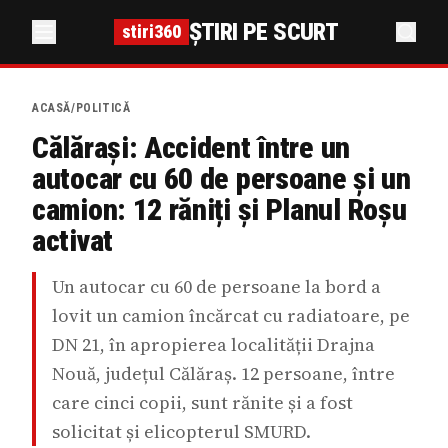
ȘTIRI PE SCURT
stiri360
ACASĂ
/
POLITICĂ
Călărași: Accident între un
autocar cu 60 de persoane și un
camion: 12 răniți și Planul Roșu
activat
Un autocar cu 60 de persoane la bord a
lovit un camion încărcat cu radiatoare, pe
DN 21, în apropierea localității Drajna
Nouă, județul Călăraș. 12 persoane, între
care cinci copii, sunt rănite și a fost
solicitat și elicopterul SMURD.