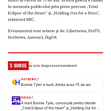
murit la vârsta de 75 de ani. Artista galeză a rămas
în memoria publicului prin piese precum „Total
Eclipse of the Heart” și „Holding Out for a Hero”,
relatează BBC.
Evenimentul este relatat și de: Libertatea, ProTV,
HotNews, Antena3, Digi24.
5
SURSE
au scris despre acest eveniment
HOTNEWS
Bonnie Tyler a murit. Artista avea 75 de ani
DIGI24
A murit Bonnie Tyler, cunoscută pentru hiturile
„Total Eclipse of the Heart” și „Holding Out for a