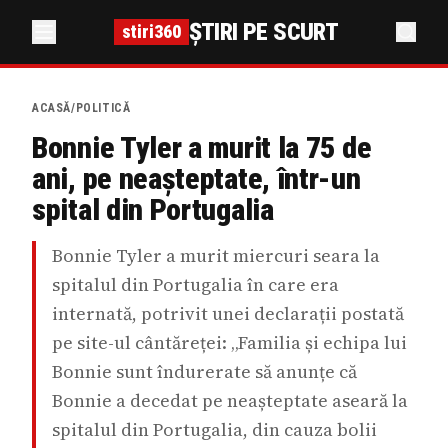
ȘTIRI PE SCURT
stiri360
ACASĂ
/
POLITICĂ
Bonnie Tyler a murit la 75 de
ani, pe neașteptate, într-un
spital din Portugalia
Bonnie Tyler a murit miercuri seara la
spitalul din Portugalia în care era
internată, potrivit unei declarații postată
pe site-ul cântăreței: „Familia și echipa lui
Bonnie sunt îndurerate să anunțe că
Bonnie a decedat pe neașteptate aseară la
spitalul din Portugalia, din cauza bolii