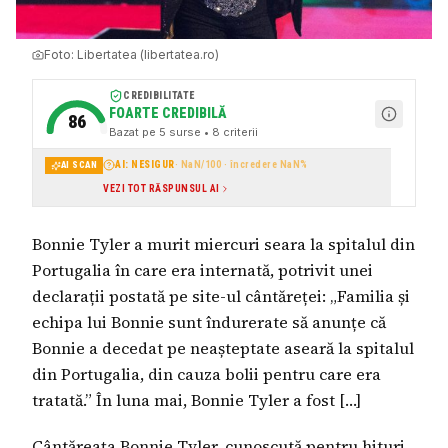
Foto:
Libertatea (libertatea.ro)
CREDIBILITATE
FOARTE CREDIBILĂ
86
Bazat pe
5
surse
• 8 criterii
AI: NESIGUR
·
NaN
/100 · încredere
NaN
%
AI SCAN
VEZI TOT RĂSPUNSUL AI
Bonnie Tyler a murit miercuri seara la spitalul din
Portugalia în care era internată, potrivit unei
declarații postată pe site-ul cântăreței: „Familia și
echipa lui Bonnie sunt îndurerate să anunțe că
Bonnie a decedat pe neașteptate aseară la spitalul
din Portugalia, din cauza bolii pentru care era
tratată.” În luna mai, Bonnie Tyler a fost […]
Cântăreața Bonnie Tyler, cunoscută pentru hituri