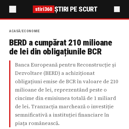
ȘTIRI PE SCURT
stiri360
ACASĂ
/
ECONOMIE
BERD a cumpărat 210 milioane
de lei din obligațiunile BCR
Banca Europeană pentru Reconstrucție și
Dezvoltare (BERD) a achiziționat
obligațiuni emise de BCR în valoare de 210
milioane de lei, reprezentând peste o
cincime din emisiunea totală de 1 miliard
de lei. Tranzacția marchează o investiție
semnificativă a instituției financiare în
piața românească.