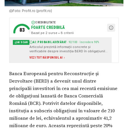
Foto:
Profit.ro (profit.ro)
CREDIBILITATE
FOARTE CREDIBILĂ
83
Bazat pe
2
surse
• 8 criterii
AI: PROBABIL ADEVĂRAT
·
92
/100 · încredere
90
%
AI SCAN
Articolul prezintă informații concrete și
verificabile despre investiția BERD în obligațiunile
BCR, precum și despre adoptarea euro digital de
VEZI TOT RĂSPUNSUL AI
către Parlamentul European. Sursele citate sunt
instituționale și reputate (Profit.ro și DCNews), iar
tonul articolului este neutru și jurnalistic.
Banca Europeană pentru Reconstrucție și
Dezvoltare (BERD) a devenit unul dintre
principalii investitori în cea mai recentă emisiune
de obligațiuni lansată de Banca Comercială
Română (BCR). Potrivit datelor disponibile,
instituția a subscris obligațiuni în valoare de 210
milioane de lei, echivalentul a aproximativ 41,2
milioane de euro. Aceasta reprezintă peste 20%