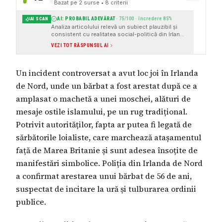
Bazat pe
2
surse
• 8 criterii
AI: PROBABIL ADEVĂRAT
·
75
/100 · încredere
85
%
AI SCAN
Analiza articolului relevă un subiect plauzibil și
consistent cu realitatea social-politică din Irlanda
de Nord, unde tensiunile intercomunitare și
VEZI TOT RĂSPUNSUL AI
manifestările simbolice loialiste sunt
documentate. Cu toate acestea, există câteva
semnale de alarmă minore și lipsuri care reduc
Un incident controversat a avut loc joi în Irlanda
scorul de adevăr, dar nu sunt suficiente pentru a
clasifica articolul ca fals sau manipulator.
de Nord, unde un bărbat a fost arestat după ce a
amplasat o machetă a unei moschei, alături de
mesaje ostile islamului, pe un rug tradițional.
Potrivit autorităților, fapta ar putea fi legată de
sărbătorile loialiste, care marchează atașamentul
față de Marea Britanie și sunt adesea însoțite de
manifestări simbolice. Poliția din Irlanda de Nord
a confirmat arestarea unui bărbat de 56 de ani,
suspectat de incitare la ură și tulburarea ordinii
publice.