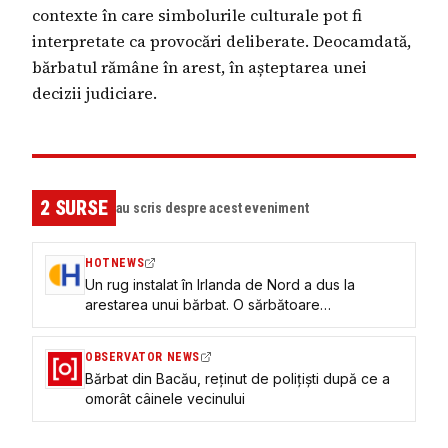
contexte în care simbolurile culturale pot fi
interpretate ca provocări deliberate. Deocamdată,
bărbatul rămâne în arest, în așteptarea unei
decizii judiciare.
2
SURSE
au scris despre acest eveniment
HOTNEWS
Un rug instalat în Irlanda de Nord a dus la
arestarea unui bărbat. O sărbătoare
controversată
OBSERVATOR NEWS
Bărbat din Bacău, reținut de polițiști după ce a
omorât câinele vecinului