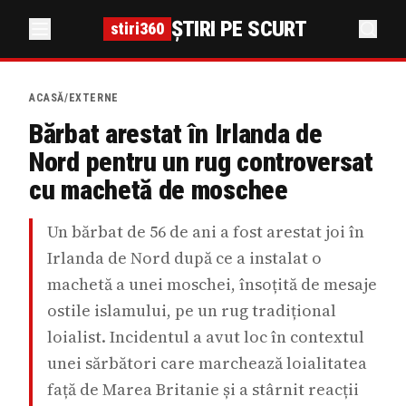
ȘTIRI PE SCURT
stiri360
ACASĂ
/
EXTERNE
Bărbat arestat în Irlanda de
Nord pentru un rug controversat
cu machetă de moschee
Un bărbat de 56 de ani a fost arestat joi în
Irlanda de Nord după ce a instalat o
machetă a unei moschei, însoțită de mesaje
ostile islamului, pe un rug tradițional
loialist. Incidentul a avut loc în contextul
unei sărbători care marchează loialitatea
față de Marea Britanie și a stârnit reacții