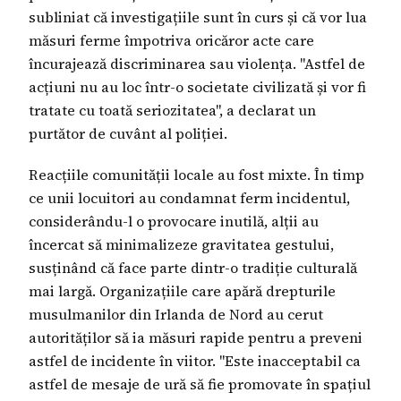
subliniat că investigațiile sunt în curs și că vor lua
măsuri ferme împotriva oricăror acte care
încurajează discriminarea sau violența. "Astfel de
acțiuni nu au loc într-o societate civilizată și vor fi
tratate cu toată seriozitatea", a declarat un
purtător de cuvânt al poliției.
Reacțiile comunității locale au fost mixte. În timp
ce unii locuitori au condamnat ferm incidentul,
considerându-l o provocare inutilă, alții au
încercat să minimalizeze gravitatea gestului,
susținând că face parte dintr-o tradiție culturală
mai largă. Organizațiile care apără drepturile
musulmanilor din Irlanda de Nord au cerut
autorităților să ia măsuri rapide pentru a preveni
astfel de incidente în viitor. "Este inacceptabil ca
astfel de mesaje de ură să fie promovate în spațiul