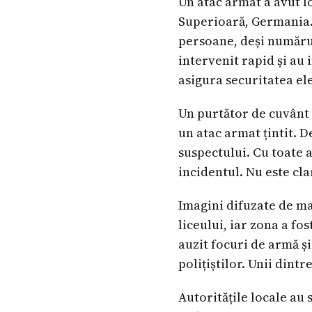
Un atac armat a avut l
Superioară, Germania. 
persoane, deși numărul 
intervenit rapid și au 
asigura securitatea ele
Un purtător de cuvânt a
un atac armat țintit. 
suspectului. Cu toate a
incidentul. Nu este cla
Imagini difuzate de ma
liceului, iar zona a fo
auzit focuri de armă și
polițiștilor. Unii dintr
Autoritățile locale au 