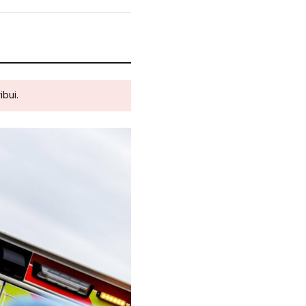
ibui.