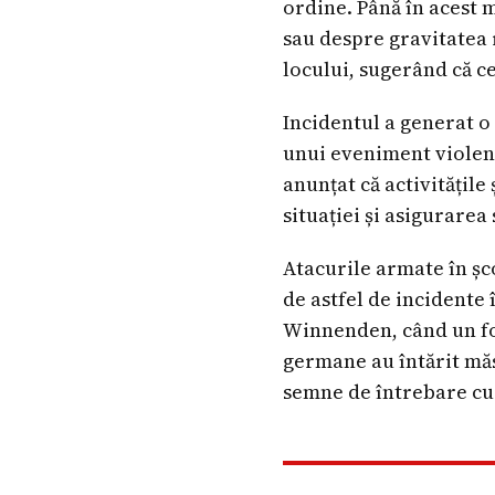
ordine. Până în acest 
sau despre gravitatea r
locului, sugerând că ce
Incidentul a generat o
unui eveniment violent
anunțat că activitățil
situației și asigurarea 
Atacurile armate în șc
de astfel de incidente î
Winnenden, când un fost
germane au întărit măsu
semne de întrebare cu 