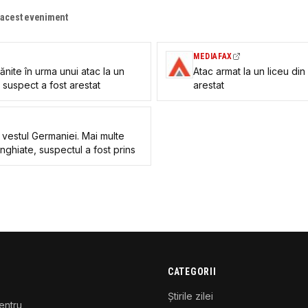
e acest eveniment
MEDIAFAX
nite în urma unui atac la un
Atac armat la un liceu din
n suspect a fost arestat
arestat
n vestul Germaniei. Mai multe
nghiate, suspectul a fost prins
CATEGORII
Știrile zilei
entru