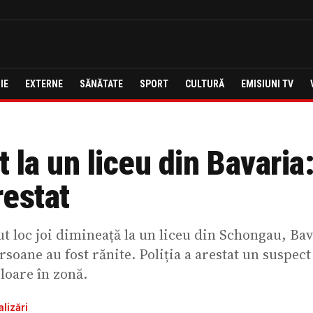
IE
EXTERNE
SĂNĂTATE
SPORT
CULTURĂ
EMISIUNI TV
 la un liceu din Bavaria
restat
ut loc joi dimineață la un liceu din Schongau, Ba
oane au fost rănite. Poliția a arestat un suspect
loare în zonă.
lizări