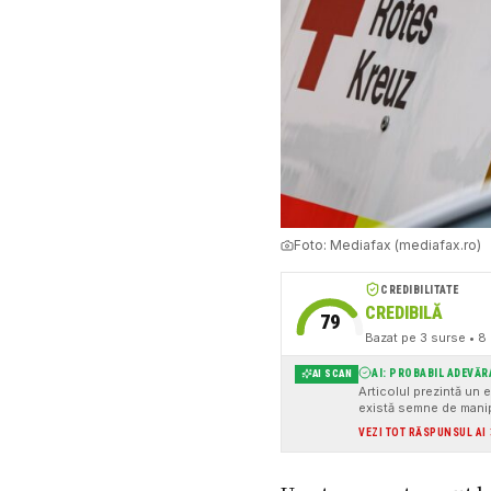
Foto:
Mediafax (mediafax.ro)
CREDIBILITATE
CREDIBILĂ
79
Bazat pe
3
surse
• 8 
AI: PROBABIL ADEVĂR
AI SCAN
Articolul prezintă un e
există semne de manip
VEZI TOT RĂSPUNSUL AI