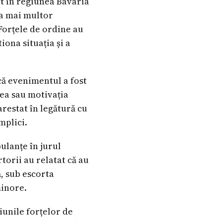
at în regiunea Bavaria
ea mai multor
 Forțele de ordine au
iona situația și a
 că evenimentul a fost
tea sau motivația
arestat în legătură cu
mplici.
ulanțe în jurul
torii au relatat că au
ă, sub escorta
minore.
țiunile forțelor de