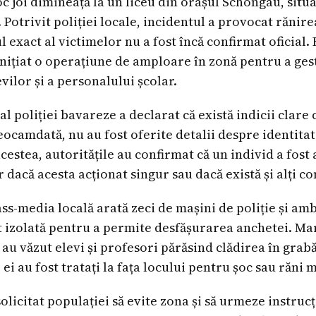
oc joi dimineață la un liceu din orașul Schongau, situ
Potrivit poliției locale, incidentul a provocat rănir
exact al victimelor nu a fost încă confirmat oficial.
inițiat o operațiune de amploare în zonă pentru a gest
vilor și a personalului școlar.
l poliției bavareze a declarat că există indicii clare
Deocamdată, nu au fost oferite detalii despre identita
cestea, autoritățile au confirmat că un individ a fost 
r dacă acesta acționat singur sau dacă există și alți co
ss-media locală arată zeci de mașini de poliție și amb
st izolată pentru a permite desfășurarea anchetei. Mar
 au văzut elevi și profesori părăsind clădirea în grab
e ei au fost tratați la fața locului pentru șoc sau răni 
solicitat populației să evite zona și să urmeze instruc