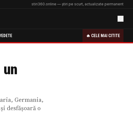
stiri360.online — știri pe scurt, actualizate permanent
VEDETE
🔥 CELE MAI CITITE
: un
varia, Germania,
 și desfășoară o