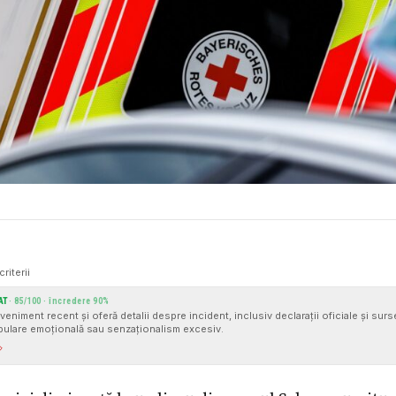
criterii
AT
·
85
/100 · încredere
90
%
veniment recent și oferă detalii despre incident, inclusiv declarații oficiale și sur
ulare emoțională sau senzaționalism excesiv.