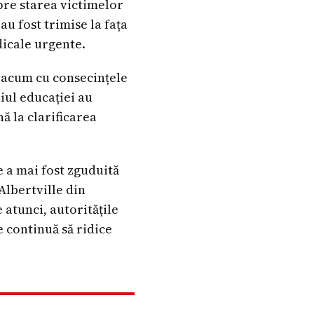
pre starea victimelor
u fost trimise la fața
dicale urgente.
ă acum cu consecințele
iul educației au
ă la clarificarea
 a mai fost zguduită
 Albertville din
 atunci, autoritățile
e continuă să ridice