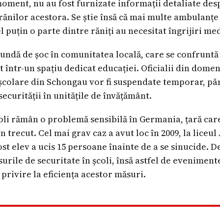
moment, nu au fost furnizate informații detaliate des
ănilor acestora. Se știe însă că mai multe ambulanțe a
l puțin o parte dintre răniți au necesitat îngrijiri me
 undă de șoc în comunitatea locală, care se confrunt
 într-un spațiu dedicat educației. Oficialii din domen
e școlare din Schongau vor fi suspendate temporar, pân
securității în unitățile de învățământ.
oli rămân o problemă sensibilă în Germania, țară care
n trecut. Cel mai grav caz a avut loc în 2009, la liceul
 elev a ucis 15 persoane înainte de a se sinucide. De
rile de securitate în școli, însă astfel de eveniment
privire la eficiența acestor măsuri.