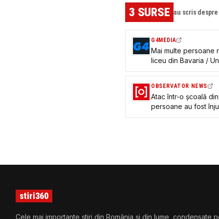
3
SURSE
au scris despr
G4MEDIA
Mai multe persoane ră
liceu din Bavaria / U
OBSERVATOR NEWS
Atac într-o şcoală di
persoane au fost înju
stiri360
Cele mai importante știri din România și din lume, condensate p