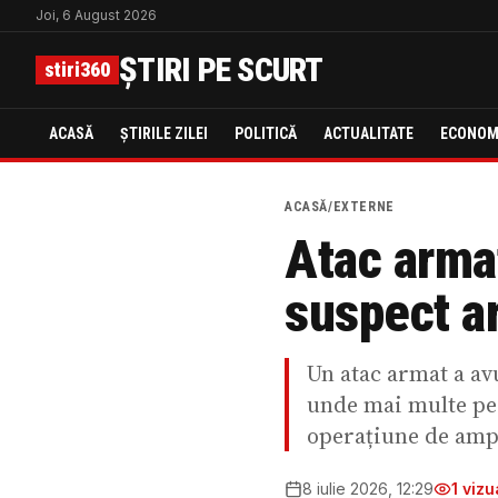
Joi, 6 August 2026
ȘTIRI PE SCURT
stiri360
ACASĂ
ȘTIRILE ZILEI
POLITICĂ
ACTUALITATE
ECONOM
ACASĂ
/
EXTERNE
Atac armat
suspect a
Un atac armat a av
unde mai multe pers
operațiune de amp
8 iulie 2026, 12:29
1
vizua