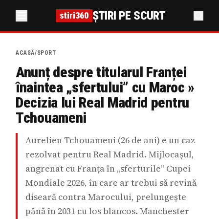
ȘTIRI PE SCURT
stiri360
ACASĂ
/
SPORT
Anunț despre titularul Franței
înaintea „sfertului” cu Maroc »
Decizia lui Real Madrid pentru
Tchouameni
Aurelien Tchouameni (26 de ani) e un caz
rezolvat pentru Real Madrid. Mijlocașul,
angrenat cu Franța în „sferturile” Cupei
Mondiale 2026, în care ar trebui să revină
diseară contra Marocului, prelungește
până în 2031 cu los blancos. Manchester