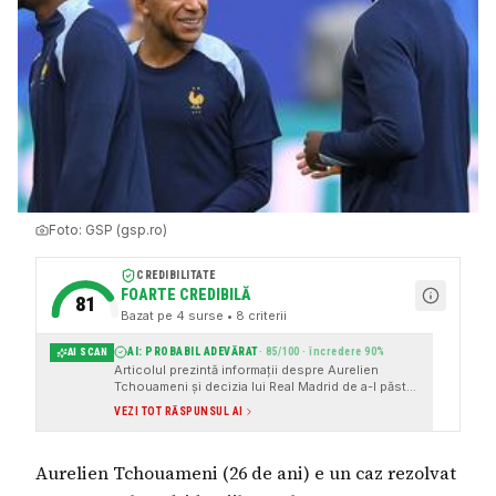
Foto:
GSP (gsp.ro)
CREDIBILITATE
FOARTE CREDIBILĂ
81
Bazat pe
4
surse
• 8 criterii
AI: PROBABIL ADEVĂRAT
·
85
/100 · încredere
90
%
AI SCAN
Articolul prezintă informații despre Aurelien
Tchouameni și decizia lui Real Madrid de a-l păstra
până în 2031, precum și despre meciul Franța -
VEZI TOT RĂSPUNSUL AI
Maroc din cadrul Cupei Mondiale 2026. Sursele
citate sunt instituționale și cunoscute (GSP,
DigiSport, Digi24, ProSport), iar informațiile
Aurelien Tchouameni (26 de ani) e un caz rezolvat
prezentate sunt concrete și verificabile.