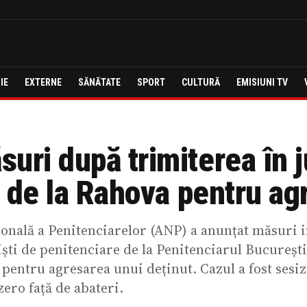
IE
EXTERNE
SĂNĂTATE
SPORT
CULTURĂ
EMISIUNI TV
uri după trimiterea în 
or de la Rahova pentru a
onală a Penitenciarelor (ANP) a anunțat măsuri i
iști de penitenciare de la Penitenciarul Bucureșt
 pentru agresarea unui deținut. Cazul a fost sesi
ero față de abateri.