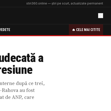
stiri360.online — știri pe scurt, actualizate permanent
VEDETE
🔥 CELE MAI CITITE
judecată a
gresiune
nterne după ce trei,
i-Rahova au fost
zat de ANP, care