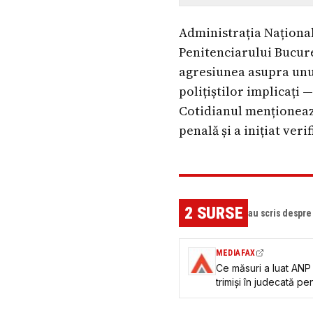
Administrația Națională
Penitenciarului Bucure
agresiunea asupra unui
polițiștilor implicați 
Cotidianul menționează
penală și a inițiat ver
2
SURSE
au scris despr
MEDIAFAX
Ce măsuri a luat ANP 
trimiși în judecată p