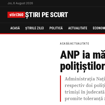
Joi, 6 August 2026
ȘTIRI PE SCURT
stiri360
ACASĂ
ȘTIRILE ZILEI
POLITICĂ
ACTUALITATE
ECONOM
ACASĂ
/
ACTUALITATE
ANP ia măs
polițiștil
Administrația Nați
respectiv doi poliț
trimiși în judecată
promite toleranță z