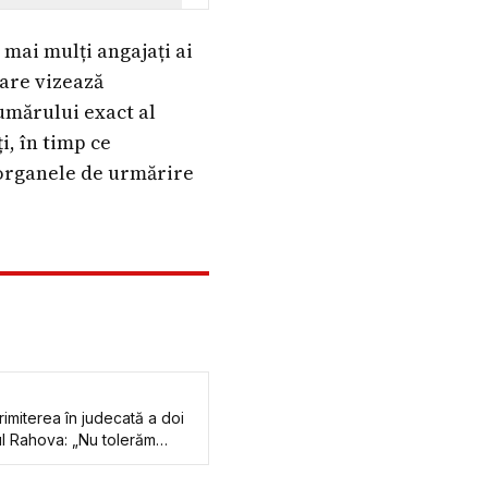
 mai mulți angajați ai
care vizează
umărului exact al
i, în timp ce
 organele de urmărire
imiterea în judecată a doi
rul Rahova: „Nu tolerăm