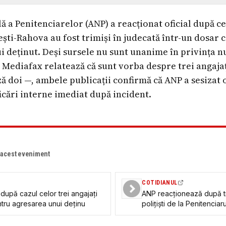
 a Penitenciarelor (ANP) a reacționat oficial după ce
ști-Rahova au fost trimiși în judecată într-un dosar 
 deținut. Deși sursele nu sunt unanime în privința n
— Mediafax relatează că sunt vorba despre trei angajaț
 doi —, ambele publicații confirmă că ANP a sesizat
ificări interne imediat după incident.
e acest eveniment
COTIDIANUL
după cazul celor trei angajați
ANP reacționează după tr
entru agresarea unui deținu
polițiști de la Penitencia
abateri de la lege”