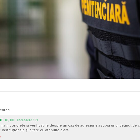
criterii
AT
·
85
/100 · încredere
90
%
ormații concrete și verificabile despre un caz de agresiune asupra unui deținut de că
instituționale și citate cu atribuire clară.