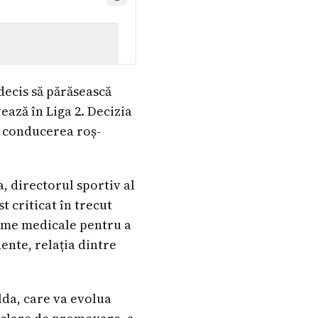
decis să părăsească
ază în Liga 2. Decizia
i conducerea roș-
, directorul sportiv al
t criticat în trecut
leme medicale pentru a
ente, relația dintre
lda, care va evolua