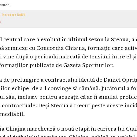
criterii
 · încredere
NaN
%
 central care a evoluat în ultimul sezon la Steaua, a 
să semneze cu Concordia Chiajna, formație care active
ni vine după o perioadă marcată de tensiuni între el ș
nformațiilor publicate de Gazeta Sporturilor.
a de prelungire a contractului făcută de Daniel Oprița
rilor echipei de a-l convinge să rămână. Jucătorul a fos
său, inclusiv pentru acuzații că ar fi simulat prob
 contractuale. Deși Steaua a trecut peste aceste incid
emediabil.
a Chiajna marchează o nouă etapă în cariera lui Gua