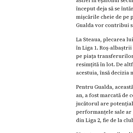
astfel în eșalonul sec
început deja să se întă
mișcările cheie de pe p
Gualda vor contribui s
La Steaua, plecarea lu
în Liga 1. Roș-albaștr
pe piața transferurilo
resimțită în lot. De al
acestuia, însă decizia 
Pentru Gualda, această
an, a fost marcată de c
jucătorul are potențial
performanțele sale ar p
din Liga 2, fie de la cl