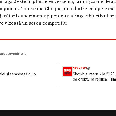
n Liga 2 este în plină efervescență, iar mișcările de a
mpionat. Concordia Chiajna, una dintre echipele cu tr
ucători experimentați pentru a atinge obiectivul pr
re vizează un sezon competitiv.
e acest eveniment
SPYNEWS
elei și semnează cu o
Showbiz intern • la 21:23 Alex Stamate, Spynews îți
dă dreptul la replică! Tri