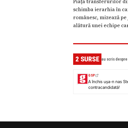
Piața transferurilor di
schimba ierarhia în ca
românesc, mizează pe j
alătură unei echipe ca
2
SURSE
au scris despr
GSP
A închis ușa-n nas St
contracandidată!