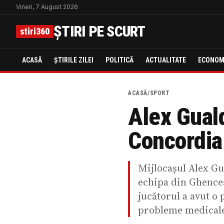
Vineri, 7 August 2026
ȘTIRI PE SCURT
stiri360
ACASĂ
ȘTIRILE ZILEI
POLITICĂ
ACTUALITATE
ECONOM
ACASĂ
/
SPORT
Alex Gual
Concordia
Mijlocașul Alex Gua
echipa din Ghencea
jucătorul a avut o 
probleme medical