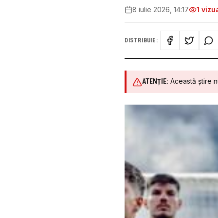
8 iulie 2026, 14:17
1
vizua
DISTRIBUIE:
Această știre n
ATENȚIE: