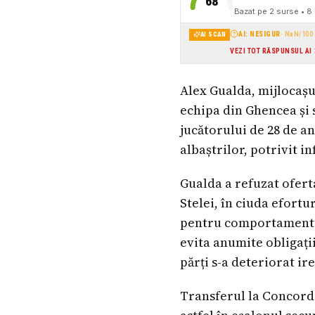
68
Bazat pe
2
surse
• 8 
AI: NESIGUR
·
NaN
/100
AI SCAN
VEZI TOT RĂSPUNSUL AI
Alex Gualda, mijlocașul
echipa din Ghencea și 
jucătorului de 28 de a
albaștrilor, potrivit i
Gualda a refuzat ofert
Stelei, în ciuda efortu
pentru comportamentul 
evita anumite obligații
părți s-a deteriorat ir
Transferul la Concordi