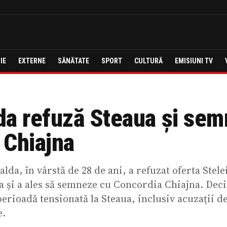
IE
EXTERNE
SĂNĂTATE
SPORT
CULTURĂ
EMISIUNI TV
da refuză Steaua și se
 Chiajna
lda, în vârstă de 28 de ani, a refuzat oferta Stele
 și a ales să semneze cu Concordia Chiajna. Deci
perioadă tensionată la Steaua, inclusiv acuzații 
e.