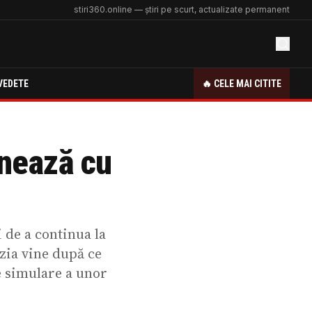
stiri360.online — știri pe scurt, actualizate permanent
VEDETE
🔥 CELE MAI CITITE
mnează cu
i de a continua la
zia vine după ce
de simulare a unor