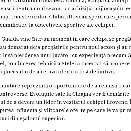
und al fotbalului românesc. Chiajna, echipă cu ambiți
rească pentru noul sezon, iar achiziția mijlocașului e
iața transferurilor. Clubul ilfovean speră că experienț
emnificativ la obiectivele sportive ale echipei.
i Gualda vine într-un moment în care echipa se pregă
ii au demarat deja pregătirile pentru noul sezon și au
r, însă pierderea unui jucător cu experiență precum G
tfel, conducerea tehnică a Stelei a încercat să acopere
mijlocașului de a refuza oferta a fost definitivă.
 mutare reprezintă o oportunitate de a relansa o cari
ontroverse. Evoluțiile sale la Chiajna vor fi urmărite 
ul de a deveni un lider în vestiarul echipei ilfovene. 
utea influența și viitoarele oferte pe care le va primi
uburi din eșalonul superior.