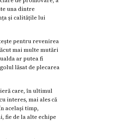
i clare de promovare, a
ste una dintre
a și calitățile lui
tește pentru revenirea
 făcut mai multe mutări
ualda ar putea fi
 golul lăsat de plecarea
eră care, în ultimul
cu interes, mai ales că
În același timp,
, fie de la alte echipe