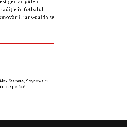
cest gen ar putea
adiție în fotbalul
omovării, iar Gualda se
mite-ne pe fax!