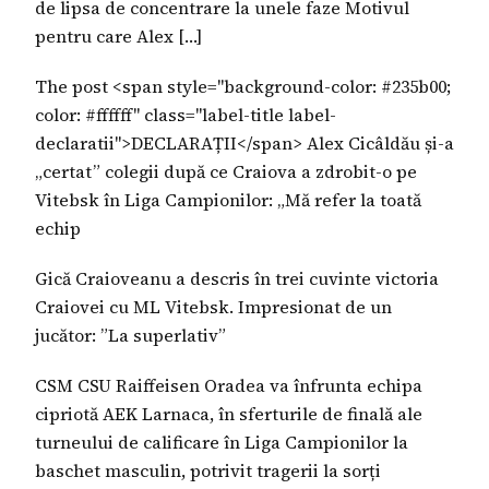
de lipsa de concentrare la unele faze Motivul
pentru care Alex […]
The post <span style="background-color: #235b00;
color: #ffffff" class="label-title label-
declaratii">DECLARAȚII</span> Alex Cicâldău și-a
„certat” colegii după ce Craiova a zdrobit-o pe
Vitebsk în Liga Campionilor: „Mă refer la toată
echip
Gică Craioveanu a descris în trei cuvinte victoria
Craiovei cu ML Vitebsk. Impresionat de un
jucător: ”La superlativ”
CSM CSU Raiffeisen Oradea va înfrunta echipa
cipriotă AEK Larnaca, în sferturile de finală ale
turneului de calificare în Liga Campionilor la
baschet masculin, potrivit tragerii la sorți