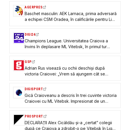
AGERPRES
Baschet masculin: AEK Larnaca, prima adversară
a echipei CSM Oradea, în calificările pentru Liga
Campionilor
DIGI24
Champions League. Universitatea Craiova a
învins în deplasare ML Vitebsk, în primul tur
preliminar
GSP
Adrian Rus visează cu ochii deschiși după
victoria Craiovei: „Vrem să ajungem cât se
poate de departe în Liga Campionilor”
DIGISPORT
Gică Craioveanu a descris în trei cuvinte victoria
Craiovei cu ML Vitebsk. Impresionat de un
jucător: ”La superlativ”
PROSPORT
DECLARAȚII Alex Cicâldău și-a „certat” colegii
după ce Craiova a zdrobit-o pe Vitebsk în Liga