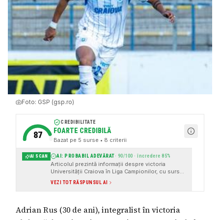
Foto:
GSP (gsp.ro)
CREDIBILITATE
FOARTE CREDIBILĂ
87
Bazat pe
5
surse
• 8 criterii
AI: PROBABIL ADEVĂRAT
·
90
/100 · încredere
85
%
AI SCAN
Articolul prezintă informații despre victoria
Universității Craiova în Liga Campionilor, cu surse
instituționale și citate cu atribuire clară.
VEZI TOT RĂSPUNSUL AI
Adrian Rus (30 de ani), integralist în victoria