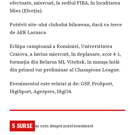
efectuate, miercuri, la sediul FIBA, în localitatea
Mies (Elveția).
Potrivit site-ului clubului bihorean, dacă va trece
de AEK Larnaca
Echipa campioană a României, Universitatea
Craiova, a învins miercuri, în deplasare, scor 4-1,
formaţia din Belarus ML Vitebsk, în manşa întâi
din primul tur preliminar al Champions League.
Evenimentul este relatat și de: GSP, ProSport,
DigiSport, Agerpres, Digi24.
5
SURSE
au scris despre acest eveniment