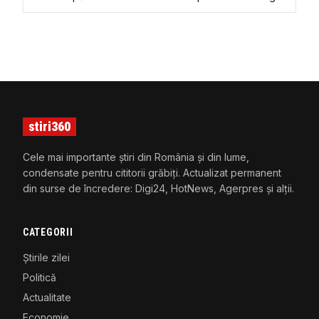
Campionilor: „Mă refer la toată echipa”
stiri360
Cele mai importante știri din România și din lume,
condensate pentru cititorii grăbiți. Actualizat permanent
din surse de încredere: Digi24, HotNews, Agerpres și alții.
CATEGORII
Știrile zilei
Politică
Actualitate
Economie