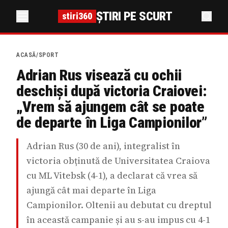
ȘTIRI PE SCURT
stiri360
ACASĂ
/
SPORT
Adrian Rus visează cu ochii
deschiși după victoria Craiovei:
„Vrem să ajungem cât se poate
de departe în Liga Campionilor”
Adrian Rus (30 de ani), integralist în
victoria obținută de Universitatea Craiova
cu ML Vitebsk (4-1), a declarat că vrea să
ajungă cât mai departe în Liga
Campionilor. Oltenii au debutat cu dreptul
în această campanie și au s-au impus cu 4-1