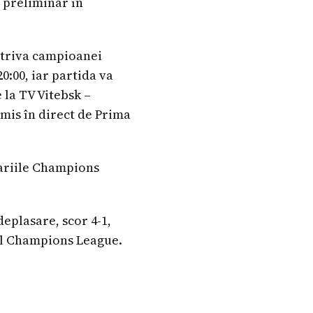
 preliminar în
otriva campioanei
:00, iar partida va
 la TV Vitebsk –
mis în direct de Prima
nariile Champions
eplasare, scor 4-1,
 al Champions League.