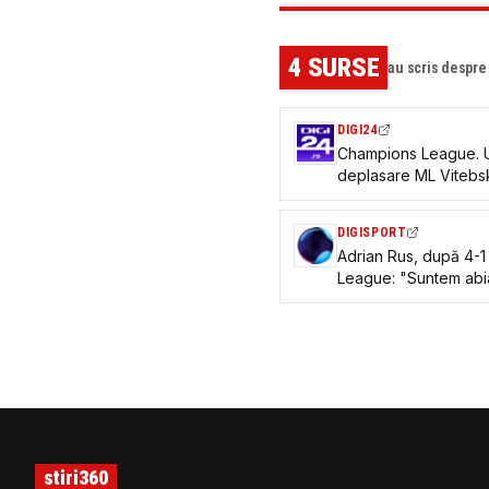
4
SURSE
au scris despr
DIGI24
Champions League. Un
deplasare ML Vitebsk,
DIGISPORT
Adrian Rus, după 4-1
League: "Suntem abi
stiri360