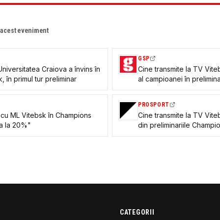
e acest eveniment
GSP
iversitatea Craiova a învins în
Cine transmite la TV Vite
 în primul tur preliminar
al campioanei în prelimi
PROSPORT
 cu ML Vitebsk în Champions
Cine transmite la TV Vite
a la 20%"
din preliminariile Champ
televiziuni au drepturile
CATEGORII