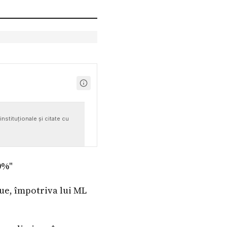
nstituționale și citate cu
0%"
ue, împotriva lui ML