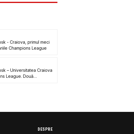
bsk - Craiova, primul meci
nariile Champions League
bsk – Universitatea Craiova
ions League. Două
DESPRE