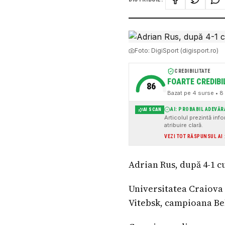
Foto:
DigiSport (digisport.ro)
CREDIBILITATE
FOARTE CREDIBI
86
Bazat pe
4
surse
• 8 
AI: PROBABIL ADEVĂR
AI SCAN
Articolul prezintă inf
atribuire clară.
VEZI TOT RĂSPUNSUL AI
Adrian Rus, după 4-1 
Universitatea Craiova
Vitebsk, campioana Bel