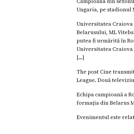
Campioana din sezonul 
Ungaria, pe stadionul M
Universitatea Craiova
Belarusului, ML Vitebs
putea fi urmărită în R
Universitatea Craiova 
[…]
The post Cine transmit
League. Două televiziu
Echipa campioană a Rom
formaţia din Belarus M
Evenimentul este relata