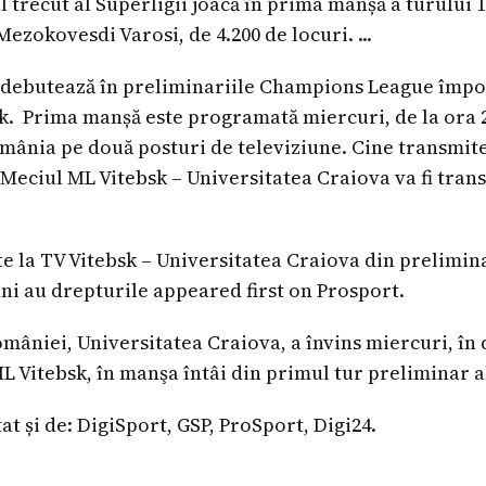
trecut al Superligii joacă în prima manșă a turului 1
ezokovesdi Varosi, de 4.200 de locuri. ...
 debutează în preliminariile Champions League împ
k. Prima manșă este programată miercuri, de la ora 20
omânia pe două posturi de televiziune. Cine transmite
Meciul ML Vitebsk – Universitatea Craiova va fi trans
e la TV Vitebsk – Universitatea Craiova din prelimi
ni au drepturile appeared first on Prosport.
âniei, Universitatea Craiova, a învins miercuri, în d
L Vitebsk, în manşa întâi din primul tur preliminar
t și de: DigiSport, GSP, ProSport, Digi24.