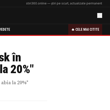
stiri360.online — știri pe scurt, actualizate permanent
VEDETE
🔥 CELE MAI CITITE
sk în
la 20%"
abia la 20%"