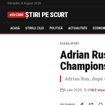
Sâmbătă, 8 August 2026
ȘTIRI PE SCURT
stiri360
ACASĂ
ȘTIRILE ZILEI
POLITICĂ
ACTUALITATE
ECONOM
ACASĂ
/
SPORT
Adrian Ru
Champions
Adrian Rus, după 
8 iulie 2026, 12:41
2
vizua
DISTRIBUIE: