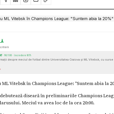
LĂ
criterii
AT
·
90
/100 · încredere
85
%
ormații despre meciul de fotbal dintre Universitatea Craiova și ML Vitebsk, cu surse i
cu ML Vitebsk în Champions League: "Suntem abia la 2
 debutează diseară în preliminariile Champions Leag
arusului. Meciul va avea loc de la ora 20:00.