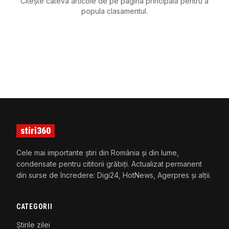
Citește câteva articole de pe pagina principală pentru a
popula clasamentul.
stiri360
Cele mai importante știri din România și din lume,
condensate pentru cititorii grăbiți. Actualizat permanent
din surse de încredere: Digi24, HotNews, Agerpres și alții.
CATEGORII
Știrile zilei